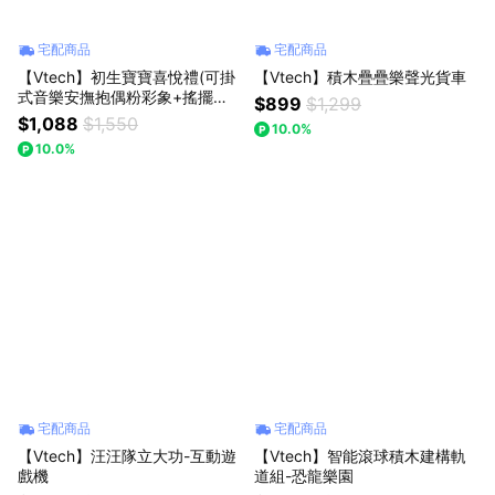
宅配商品
宅配商品
【Vtech】初生寶寶喜悅禮(可掛
【Vtech】積木疊疊樂聲光貨車
式音樂安撫抱偶粉彩象+搖擺狐
$899
$1,299
狸手搖鈴)
$1,088
$1,550
10.0%
10.0%
宅配商品
宅配商品
【Vtech】汪汪隊立大功-互動遊
【Vtech】智能滾球積木建構軌
戲機
道組-恐龍樂園