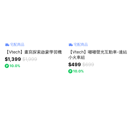
宅配商品
宅配商品
【Vtech】畫寫探索啟蒙學習機
【Vtech】嘟嘟聲光互動車-連結
小火車組
$1,399
$1,999
$499
$699
10.0%
10.0%