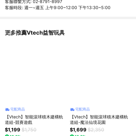
客服聯繫方式: 02-8791-8997
客服時段: 週一~週五 上午9:00~12:00 下午13:30~5:00
更多推薦Vtech益智玩具
看更多
宅配商品
宅配商品
【Vtech】智能滾球積木建構軌
【Vtech】智能滾球積木建構軌
道組-競賽遊戲
道組-魔法仙境花園
$1,199
$1,750
$1,699
$2,350