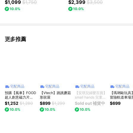
$1,099
$1,750
$2,399
$3,500
10.0%
10.0%
更多推薦
看更多
宅配商品
宅配商品
宅配商品
宅配商品
預購【風車】FOOD
【Vtech】跳跳蘑菇
【安琪兒婦嬰百貨】
【瑪琍歐玩具
超人創意磁力片
形狀屋
small hands 兒童小
冒險軌道車場
STEAM摩天樂園滑
手布書(農場篇)
組/ZX-663A
$1,252
$1,280
$899
$1,299
Sold out 補貨中
$699
道滾球｜磁力積木｜
10.0%
10.0%
10.0%
益智玩具｜生日禮物
｜兒童禮物｜送禮推
薦｜周歲禮物｜抓周
禮物｜滿月禮物