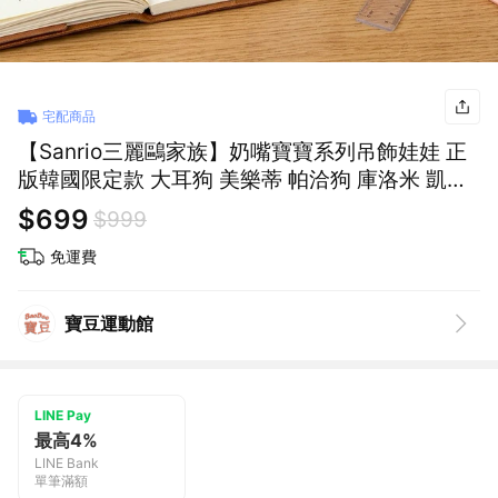
宅配商品
【Sanrio三麗鷗家族】奶嘴寶寶系列吊飾娃娃 正
版韓國限定款 大耳狗 美樂蒂 帕洽狗 庫洛米 凱蒂
貓hello kitty 布丁狗 包包掛飾 公仔鑰匙圈 女生朋
$699
$999
友送禮 情侶交換禮物 女友生日
免運費
寶豆運動館
LINE Pay
最高4%
LINE Bank
單筆滿額