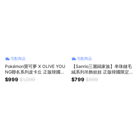
宅配商品
宅配商品
Pokémon寶可夢 X OLIVE YOU
【Sanrio三麗鷗家族】串珠鏈毛
NG聯名系列皮卡丘 正版韓國限
絨系列吊飾娃娃 正版韓國限定款
定款 神奇寶貝絨毛娃娃公仔包娃
大耳狗 人魚漢頓帕洽狗酷洛米
$999
$1,099
$799
$999
包包吊飾 背包掛飾 手提包配飾
凱蒂貓hello kitty 美樂蒂布丁狗
斜肩包裝飾女生朋友送禮 百元情
背包包掛飾 公仔鑰匙圈 可愛禮
人節交換禮物
物 同事生日禮物 女生告白禮物