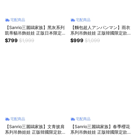
宅配商品
宅配商品
【Sanrio三麗鷗家族】黑灰系列
【麵包超人アンパンマン】雨衣
凱蒂貓吊飾娃娃 正版日本限定款
系列吊飾娃娃 正版韓國限定款
hellokitty鑰匙圈吊飾 絨毛公仔
紅豆麵包 包包吊飾 背包掛飾 手
$799
$1,999
$999
$1,099
收藏 女朋友送禮朋友生日禮物
提包配飾 斜肩包裝飾 絨毛娃娃
同學交換禮物 情侶禮物 情侶吊
公仔鑰匙圈 女生朋友送禮 情侶
飾 女友禮物 水瓶座生日快樂
交換禮物 女友生日
宅配商品
宅配商品
【Sanrio三麗鷗家族】文青披肩
【Sanrio三麗鷗家族】春季櫻花
系列吊飾娃娃 正版韓國限定款
系列吊飾娃娃 正版韓國限定款