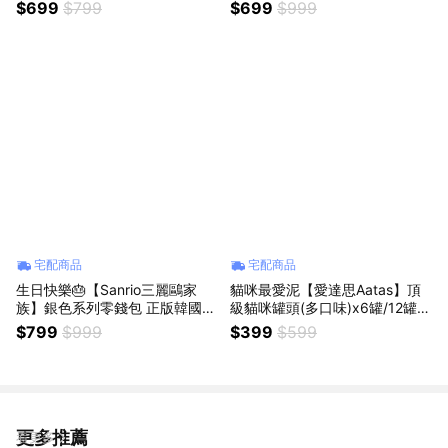
大耳狗 帕洽狗 庫洛米 布丁狗 凱
大耳狗 人魚漢頓 帕洽狗 酷洛米
$699
$799
$699
$999
蒂貓 美樂蒂 背包吊飾掛飾配飾
凱蒂貓hello kitty 美樂蒂 布丁狗
斜肩包裝飾絨毛娃娃公仔鑰匙圈
包包吊飾背包掛飾公仔鑰匙圈女
手提包配飾同學送禮 情侶禮物
生朋友送禮情侶交換禮物女友生
雙魚座生日禮物
日
宅配商品
宅配商品
生日快樂🎂【Sanrio三麗鷗家
貓咪最愛泥【愛達思Aatas】頂
族】銀色系列零錢包 正版韓國限
級貓咪罐頭(多口味)x6罐/12罐
定款 耳機保護套 迷你零錢包 美
鮪魚/牛肉/南瓜/嫩雞/鮭魚/鯖魚
$799
$999
$399
$599
樂蒂 大耳狗 庫洛米 帕恰狗 凱蒂
全齡貓皆可食用 貓肉泥條 貓咪
貓hello kitty 布丁狗 包包吊飾 女
食物 貓罐頭 貓泥 貓咪生日 寵物
朋友禮物 獅子座生日
生日 貓肉塊 寵物肉泥罐罐
更多推薦
看更多