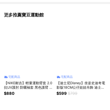
更多推薦寶豆運動館
看更多
宅配商品
宅配商品
【NIKE耐吉】輕量運動臂套 2.0
【迪士尼Disney】坐姿史迪奇電
抗UV護肘 防曬袖套 黑色護臂 籃
影版18CM公仔娃娃吊飾 迪士尼
球棒球羽球釣魚慢跑夜跑單車重
正版授權stitch絨毛娃娃星際寶
$880
$599
$799
訓健身適用(N1004268042) 男
貝 毛絨玩具 沙發抱枕擺飾床頭
友禮物 老公禮物
櫃 百元交換禮物 天蠍座生日禮
物 女友送禮 女生送禮