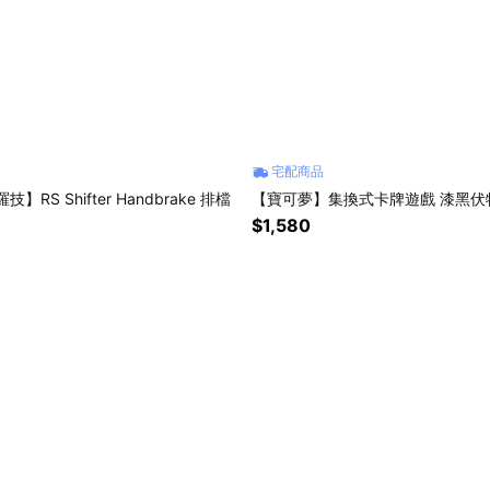
宅配商品
 羅技】RS Shifter Handbrake 排檔
【寶可夢】集換式卡牌遊戲 漆黑伏
$1,580