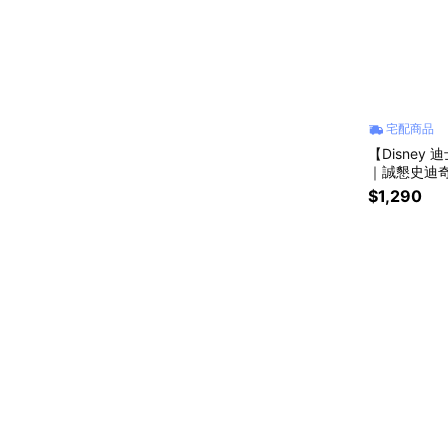
宅配商品
【Disney
｜誠懇史迪
$1,290