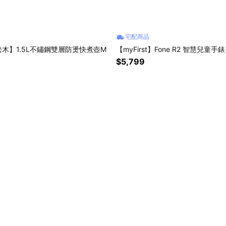
宅配商品
 松木】1.5L不鏽鋼雙層防燙快煮壺M
【myFirst】Fone R2 智慧兒童
$5,799