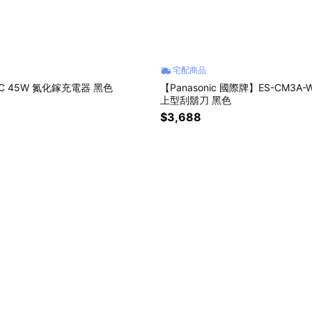
宅配商品
1C 45W 氮化鎵充電器 黑色
【Panasonic 國際牌】ES-CM3A-
上型刮鬍刀 黑色
$3,688