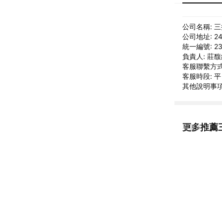
公司名稱: 
公司地址: 2
統一編號: 23
負責人: 莊
客服聯繫方式: 
客服時段: 平日
其他說明事項: ht
更多推薦
看更多