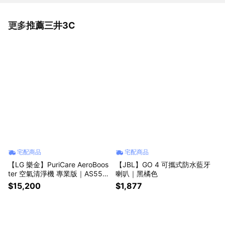
更多推薦三井3C
看更多
宅配商品
宅配商品
【LG 樂金】PuriCare AeroBoos
【JBL】GO 4 可攜式防水藍牙
ter 空氣清淨機 專業版｜AS551
喇叭｜黑橘色
GWX0
$15,200
$1,877