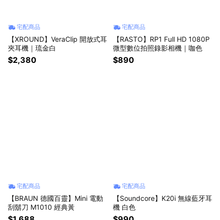
宅配商品
宅配商品
【XROUND】VeraClip 開放式耳
【RASTO】RP1 Full HD 1080P
夾耳機｜琉金白
微型數位拍照錄影相機｜咖色
$2,380
$890
宅配商品
宅配商品
【BRAUN 德國百靈】Mini 電動
【Soundcore】K20i 無線藍牙耳
刮鬍刀 M1010 經典黃
機 白色
$1,688
$990