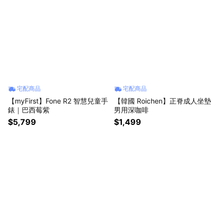
宅配商品
宅配商品
【myFirst】Fone R2 智慧兒童手
【韓國 Roichen】正脊成人坐墊
錶｜巴西莓紫
男用深咖啡
$5,799
$1,499