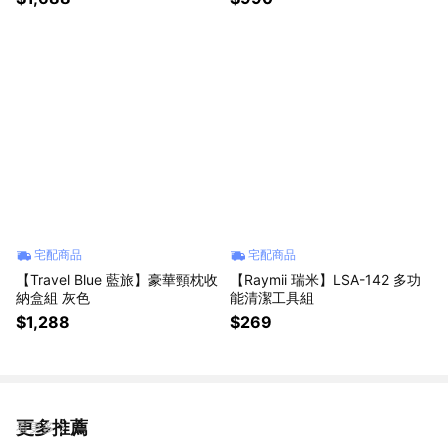
宅配商品
宅配商品
【Travel Blue 藍旅】豪華頸枕收
【Raymii 瑞米】LSA-142 多功
納盒組 灰色
能清潔工具組
$1,288
$269
更多推薦
看更多