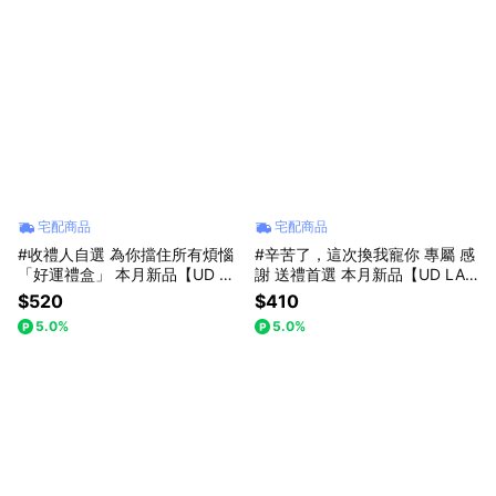
宅配商品
宅配商品
#收禮人自選 為你擋住所有煩惱
#辛苦了，這次換我寵你 專屬 感
「好運禮盒」 本月新品【UD LA
謝 送禮首選 本月新品【UD LA
B】動物趴趴擴香石｜日本原廠
B】日式束口收納餐袋｜便當
$520
$410
DECOLE Yururi Biyori Utatane
袋・午餐袋・上班上學手提餐袋
5.0%
5.0%
正貨｜（貓咪/柴犬/水豚/水獺）
兩色售 CB-B05001