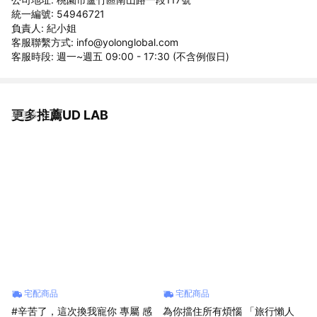
統一編號: 54946721
負責人: 紀小姐
客服聯繫方式: info@yolonglobal.com
客服時段: 週一~週五 09:00 - 17:30 (不含例假日)
更多推薦UD LAB
看更多
宅配商品
宅配商品
#辛苦了，這次換我寵你 專屬 感
為你擋住所有煩惱 「旅行懶人