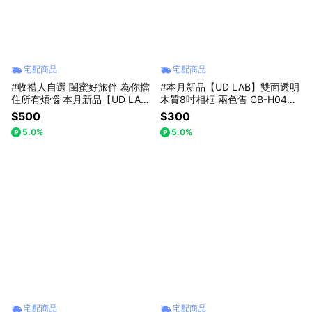
宅配商品
宅配商品
#收禮人自選 閨蜜好旅伴 為你擋
#本月新品【UD LAB】雙面透明
住所有煩惱 本月新品【UD LA
木質8吋相框 兩色售 CB-H0403
B】提陶瓷內膽保溫杯700ml 三
7
$500
$300
色售 CB-H02018
5.0%
5.0%
宅配商品
宅配商品