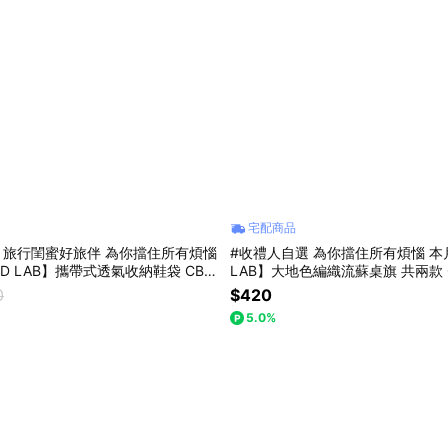
宅配商品
 旅行閨蜜好旅伴 為你擋住所有煩惱
#收禮人自選 為你擋住所有煩惱 本
D LAB】攜帶式透氣收納鞋袋 CB-
LAB】大地色編織流蘇桌旗 共兩款 C
0
$420
5.0%