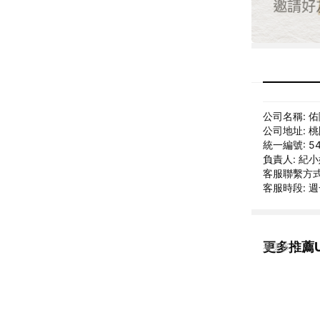
公司名稱: 
公司地址: 
統一編號: 54
負責人: 紀
客服聯繫方式: i
客服時段: 週一
更多推薦U
看更多