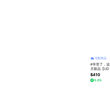
宅配商品
#辛苦了，這次換
月新品【UD
袋・午餐袋・
$410
001
5.0%