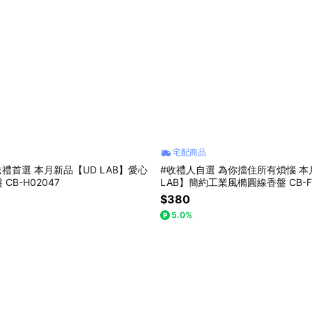
宅配商品
【UD LAB】愛心
#收禮人自選 為你擋住所有煩惱 本
CB-H02047
LAB】簡約工業風橢圓線香盤 CB-F
$380
5.0%