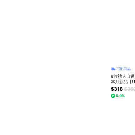
宅配商品
#收禮人自選
本月新品【U
H05058
$318
$36
5.0%