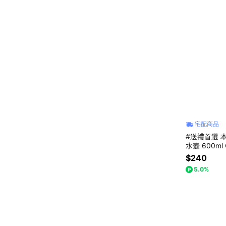
宅配商品
#送禮首選 
水壺 600ml 
$240
5.0%