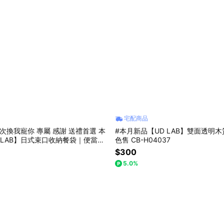
宅配商品
我寵你 專屬 感謝 送禮首選 本
#本月新品【UD LAB】雙面透明木
 LAB】日式束口收納餐袋｜便當
色售 CB-H04037
上班上學手提餐袋 兩色售 CB-B05
$300
5.0%