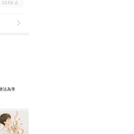
 23:59 止
辦法為準