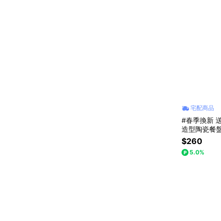
宅配商品
#春季換新 送禮首選 本月新品
造型陶瓷餐盤 
$260
5.0%