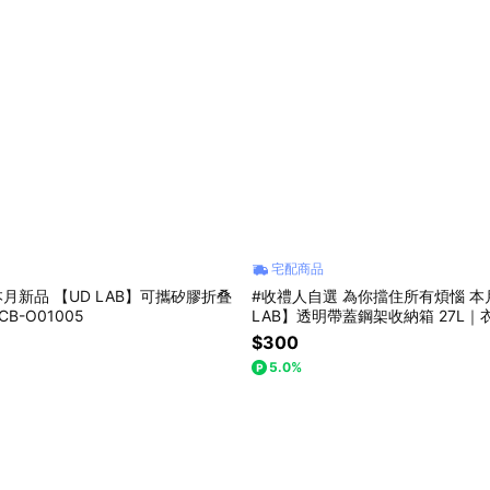
宅配商品
本月新品 【UD LAB】可攜矽膠折叠
#收禮人自選 為你擋住所有煩惱 本
CB-O01005
LAB】透明帶蓋鋼架收納箱 27L
具整理・衣櫃層架收納 CB-H0505
$300
5.0%