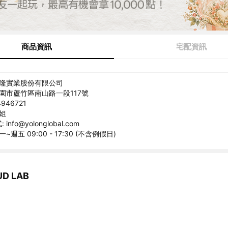
商品資訊
宅配資訊
佑隆實業股份有限公司
桃園市蘆竹區南山路一段117號
946721
小姐
nfo@yolonglobal.com
~週五 09:00 - 17:30 (不含例假日)
D LAB