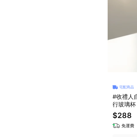
宅配商品
#收禮人
行玻璃杯 4
$288
免運費