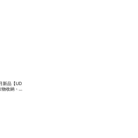
月新品【UD
｜衣物收納・玩
7