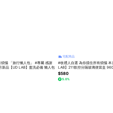
宅配商品
煩惱 「旅行懶人包」 #專屬 感謝
#收禮人自選 為你擋住所有煩惱 本
首選 本月新品【UD LAB】盥洗必備 懶人包
LAB】211飲控分隔玻璃便當盒 96
盒・份量控制・微波便當盒 兩色售 CB
$580
5.0%