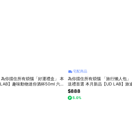
宅配商品
 為你擋住所有煩惱「好運禮盒」 本
為你擋住所有煩惱 「旅行懶人包」 
 LAB】趣味動物迷你酒杯50ml 六入
送禮首選 本月新品【UD LAB】旅
56
$888
5.0%