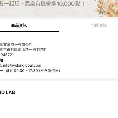
商品資訊
宅配資訊
佑隆實業股份有限公司
桃園市蘆竹區南山路一段117號
946721
小姐
nfo@yolonglobal.com
~週五 09:00 - 17:30 (不含例假日)
D LAB