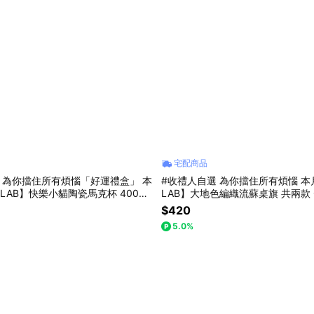
宅配商品
 為你擋住所有煩惱「好運禮盒」 本
#收禮人自選 為你擋住所有煩惱 本
LAB】快樂小貓陶瓷馬克杯 400ml
LAB】大地色編織流蘇桌旗 共兩款 C
啡杯・辦公室療癒杯 兩色售 CB-H
$420
5.0%