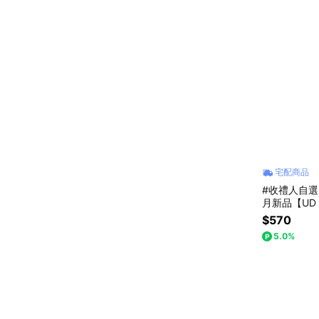
宅配商品
#收禮人自選
月新品【UD
組 CB-H020
$570
5.0%