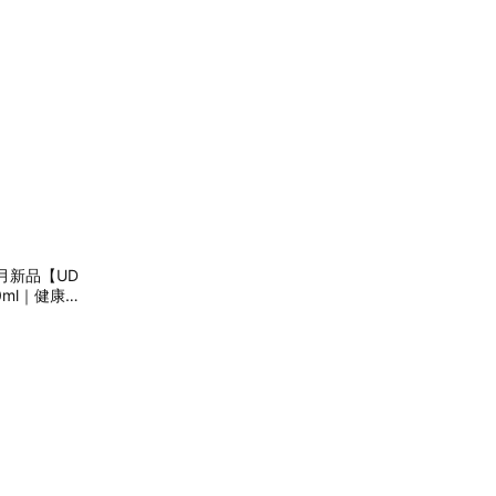
月新品【UD
0ml｜健康餐
-H02064