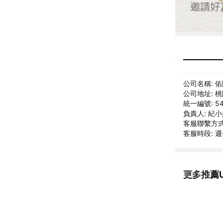
公司名稱: 
公司地址: 
統一編號: 54
負責人: 紀
客服聯繫方式: i
客服時段: 週一
更多推薦U
看更多