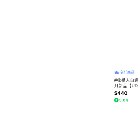
宅配商品
#收禮人自選
月新品【UD 
｜早餐杯・咖
$440
02060
5.0%