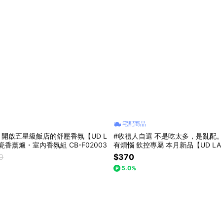
宅配商品
 開啟五星級飯店的舒壓香氛【UD L
#收禮人自選 不是吃太多，是亂配
陶瓷香薰爐・室內香氛組 CB-F02003
有煩惱 飲控專屬 本月新品【UD L
分格陶瓷211飲控餐盤早餐杯 共三款 
0
$370
9
5.0%