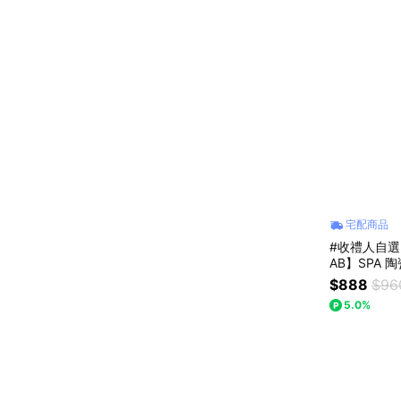
宅配商品
#收禮人自選
AB】SPA 
$888
$96
5.0%