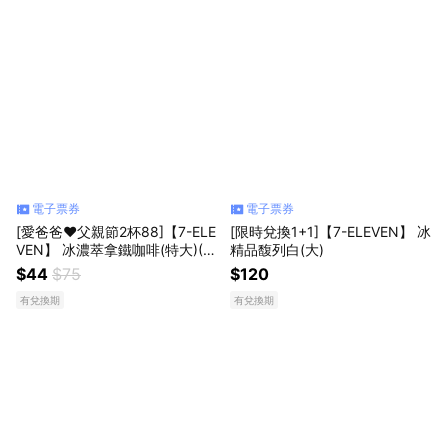
電子票券
電子票券
[愛爸爸♥父親節2杯88]【7-ELE
[限時兌換1+1]【7-ELEVEN】 冰
VEN】 冰濃萃拿鐵咖啡(特大)(1
精品馥列白(大)
杯$44/1組$88，最低購買2杯)
$44
$75
$120
有兌換期
有兌換期