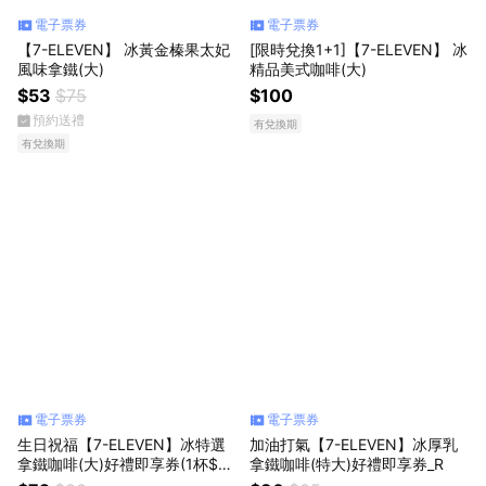
電子票券
電子票券
【7-ELEVEN】 冰黃金榛果太妃
[限時兌換1+1]【7-ELEVEN】 冰
風味拿鐵(大)
精品美式咖啡(大)
$53
$75
$100
預約送禮
有兌換期
有兌換期
電子票券
電子票券
生日祝福【7-ELEVEN】冰特選
加油打氣【7-ELEVEN】冰厚乳
拿鐵咖啡(大)好禮即享券(1杯$7
拿鐵咖啡(特大)好禮即享券_R
2/1組$144，最低購買2杯)_R