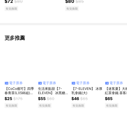
$72
$80
$80
$85
有兌換期
有兌換期
更多推薦
看更多
電子票券
電子票券
電子票券
電子票券
【CoCo都可】四季
生活來點甜【7-
【7-ELEVEN】 冰厚
【迷客夏】大
春青茶(L)(5杯組)好
ELEVEN】 冰黑糖珍
乳拿鐵(大)
紅茶拿鐵 喜客
禮即享券(1杯$25/1
珠撞奶(大)好禮即享
$25
$175
$55
$60
$46
$65
$65
組$125，最低購買5
券_R
杯)
有兌換期
有兌換期
有兌換期
有兌換期