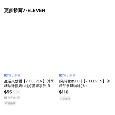
更多推薦7-ELEVEN
看更多
電子票券
電子票券
生活來點甜【7-ELEVEN】 冰黑
[限時兌換1+1]【7-ELEVEN】 冰
糖珍珠撞奶(大)好禮即享券_R
精品拿鐵咖啡(大)
$55
$60
$110
預約送禮
有兌換期
有兌換期