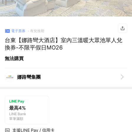
電子票券
有兌換期
台東【娜路彎大酒店】室內三溫暖大眾池單人兌
換券-不限平假日MO26
無法購買
娜路彎集團
LINE Pay
最高4%
LINE Bank
單筆滿額
支援LINE Pay / 信用卡