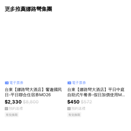
更多推薦娜路彎集團
看更多
電子票券
電子票券
台東【娜路彎大酒店】饗趣國民
台東【娜路彎大酒店】平日中庭
日-平日聯合住宿券MO26
自助式午餐券-假日加價使用MO
26
$2,330
$8,800
$450
$572
預約送禮
預約送禮
有兌換期
有兌換期