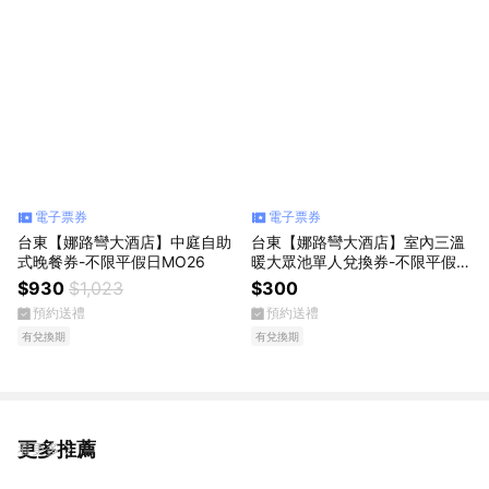
電子票券
電子票券
台東【娜路彎大酒店】中庭自助
台東【娜路彎大酒店】室內三溫
式晚餐券-不限平假日MO26
暖大眾池單人兌換券-不限平假日
MO26
$930
$1,023
$300
預約送禮
預約送禮
有兌換期
有兌換期
更多推薦
看更多