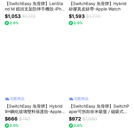
【SwitchEasy 魚骨牌】LenSta
【SwitchEasy 魚骨牌】Hybrid
nd M 鏡頭支架防摔手機殼-iPho
矽膠真皮錶帶-Apple Watch
ne 17
$1,053
$1,170
$1,593
$1,770
2.0%
2.0%
宅配商品
宅配商品
【SwitchEasy 魚骨牌】Hybrid
【SwitchEasy 魚骨牌】SwitchP
9H鋼化玻璃雙料保護殼-Apple
aper可拆卸奈米吸盤 / 磁吸式類
Watch
紙膜-iPad
$666
$740
$972
$1,080
2.0%
2.0%