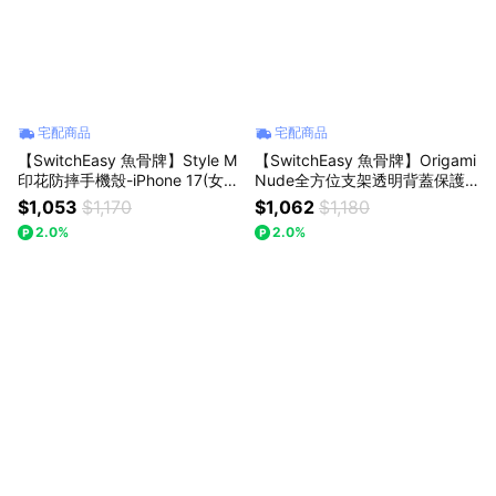
宅配商品
宅配商品
【SwitchEasy 魚骨牌】Style M
【SwitchEasy 魚骨牌】Origami
印花防摔手機殼-iPhone 17(女
Nude全方位支架透明背蓋保護
生/另一半生日首選)
套-iPad
$1,053
$1,170
$1,062
$1,180
2.0%
2.0%