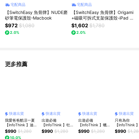
宅配商品
宅配商品
【SwitchEasy 魚骨牌】NUDE磨
【SwitchEasy 魚骨牌】Origami
砂筆電保護殼-Macbook
+磁吸可拆式支架保護殼-iPad m
ini(烹飪小幫手)
$972
$1,080
$1,602
$1,780
2.0%
2.0%
更多推薦
看更多
快速出貨
快速出貨
快速出貨
快速出貨
我愛爸爸酷涼一夏
出遊必備
出遊必備
只有為你
【InfoThink 】迪士
【InfoThink 】牡蠣
【InfoThink 】蠟筆
【InfoThink
尼米奇賽車系列手持
奶奶手持製冷風扇
小新手持製冷風扇-
維尼系列真無
$990
$1,280
$990
$1,280
$990
$1,280
$990
$1,2
製冷風扇(BSMI/wh
(BSMI/wh可上飛機)
可愛小葵(BSMI/wh
耳機(漂浮)(快
10.0%
可上飛機)快速出貨
(快速出貨)
可上飛機)(快速出貨)
貨)