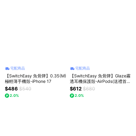
宅配商品
宅配商品
【SwitchEasy 魚骨牌】0.35(M)
【SwitchEasy 魚骨牌】Glaze霧
極輕薄手機殼-iPhone 17
透耳機保護殼-AirPods(送禮首
選）
$486
$540
$612
$680
2.0%
2.0%