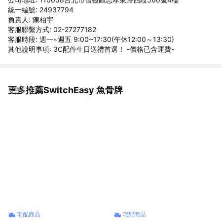
統一編號: 24937794
負責人: 陳柏宇
客服聯繫方式: 02-27277182
客服時段: 週一~週五 9:00~17:30(午休12:00～13:30)
其他說明事項: 3C配件生日送禮首選！ -價格已含運費-
更多推薦SwitchEasy 魚骨牌
看更多
宅配商品
宅配商品