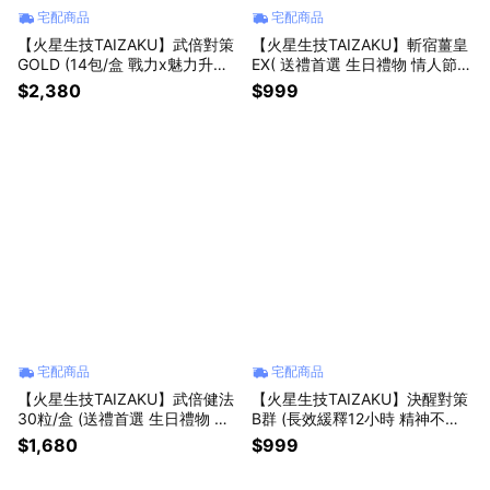
宅配商品
宅配商品
【火星生技TAIZAKU】武倍對策
【火星生技TAIZAKU】斬宿薑皇
GOLD (14包/盒 戰力x魅力升級
EX( 送禮首選 生日禮物 情人節必
男生送禮 生日禮物 男性保健 精
備 應酬必備 戰到後半夜 派對神
$2,380
$999
氨酸 鋅 獨家日本專利Bnn蕉護活
器 )
性)
宅配商品
宅配商品
【火星生技TAIZAKU】武倍健法
【火星生技TAIZAKU】決醒對策
30粒/盒 (送禮首選 生日禮物 穩
B群 (長效緩釋12小時 精神不斷
固根基 強韌新生 戰力補給)
電 生日 男生 遊戲必勝 Game 吃
$1,680
$999
雞 60錠/30天）