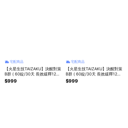
宅配商品
宅配商品
【火星生技TAIZAKU】決醒對策
【火星生技TAIZAKU】決醒對策
B群 ( 60錠/30天 長效緩釋12小
B群 ( 60錠/30天 長效緩釋12小
時 精神不斷電 生日禮物 男生送
時 精神不斷電 上班應援 生日禮
$999
$999
禮 女生禮物 遊戲必勝 打Game
物 男生禮物 女生禮物 同事禮物
好物)
雙魚座 )