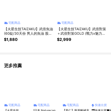
宅配商品
宅配商品
【火星生技TAIZAKU】武倍魚油
【火星生技TAIZAKU】武倍對策
(60錠/30天份 男人的魚油 股市
＋武倍對策GOLD (戰力x魅力升
王者 生日 男生 )
級 男生送禮 生日禮物 情人節必
$1,880
$2,999
備 男性保健 精氨酸 鋅 獨家日本
專利Bnn蕉護活性)
更多推薦
看更多
宅配商品
宅配商品
宅配商品
快速出貨
【火星生技
[日本 Naturecan
【里仁】胺基酸補充
🔜快速出貨❤