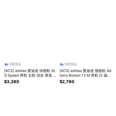
宅配商品
宅配商品
[ACS] adidas 愛迪達 休閒鞋 XL
[ACS] adidas 愛迪達 慢跑鞋 Ad
G Speed 男鞋 女鞋 深灰 厚底 K
izero Boston 13 M 男鞋 白 緩震
J6500
運動鞋 JQ1668
$3,280
$2,780