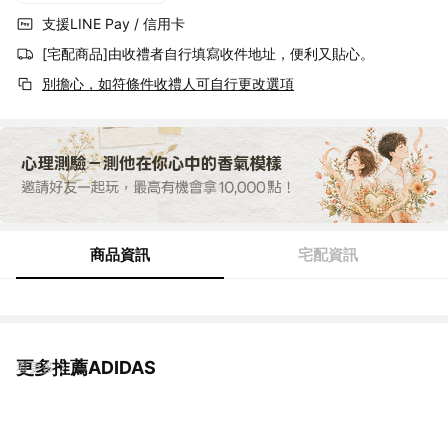
支援LINE Pay / 信用卡
[宅配商品]由收禮者自行填寫收件地址，便利又貼心。
別擔心，如符條件收禮人可自行更改選項
商品資訊
宅配資訊
更多推薦ADIDAS
看更多