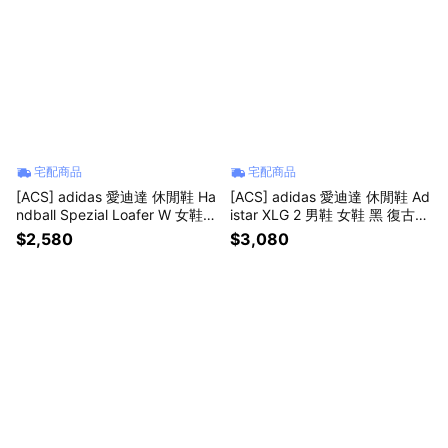
宅配商品
宅配商品
[ACS] adidas 愛迪達 休閒鞋 Ha
[ACS] adidas 愛迪達 休閒鞋 Ad
ndball Spezial Loafer W 女鞋
istar XLG 2 男鞋 女鞋 黑 復古
紅 麂皮 樂福鞋 KK2780
老爹鞋 HQ7555
$2,580
$3,080