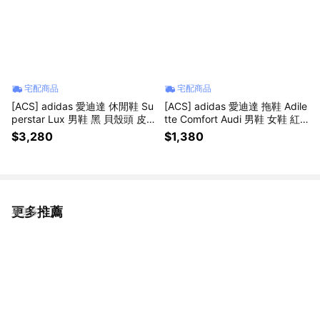
宅配商品
宅配商品
[ACS] adidas 愛迪達 休閒鞋 Su
[ACS] adidas 愛迪達 拖鞋 Adile
perstar Lux 男鞋 黑 貝殼頭 皮
tte Comfort Audi 男鞋 女鞋 紅
革 JQ4314
奧迪 快乾 KI6083
$3,280
$1,380
更多推薦
看更多