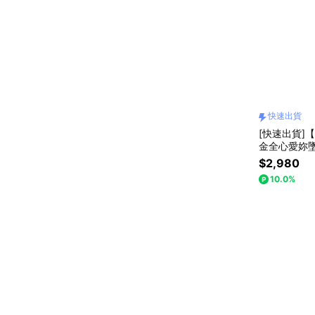
快速出貨
[快速出貨]【K
金全心愛妳墜
鍊一條『LI
$2,980
10.0%