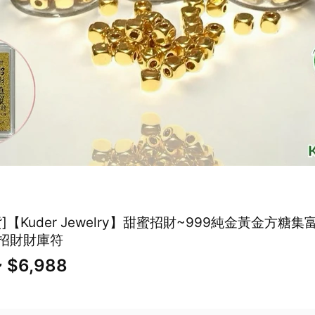
]【Kuder Jewelry】甜蜜招財~999純金黃金方糖
件招財財庫符
~ $6,988