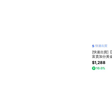
快速出貨
[快速出貨]【K
富貴加分黃
束
$1,288
10.0%