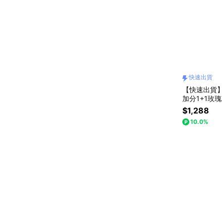
快速出貨
【快速出貨】【
加分1+1玫
$1,288
10.0%