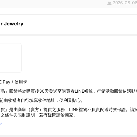
至 2026-08-08
r Jewelry
 Pay / 信用卡
品」回饋將於購買後30天發送至購買者LINE帳號，行銷活動回饋依活動
品]由收禮者自行填寫收件地址，便利又貼心。
貨」是由商家（賣方）提供之服務，LINE禮物不負責配送時效保證。請
述之條件與限制說明，若有疑問請洽商家。