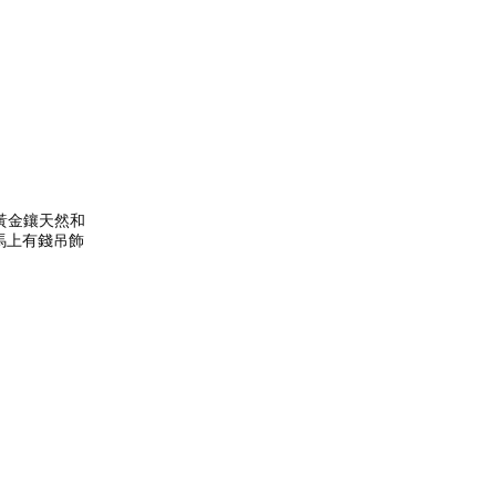
+1黃金鑲天然和
馬上有錢吊飾