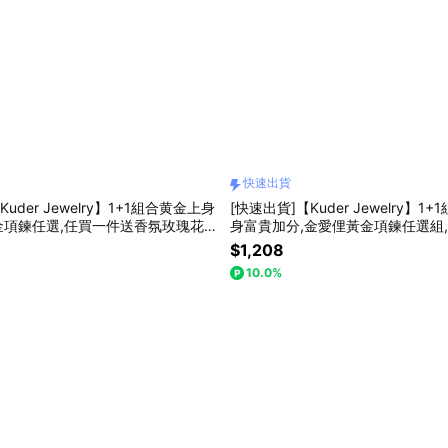
快速出貨
uder Jewelry】1+1組合黄金上身
[快速出貨]【Kuder Jewelry】1
金項鍊任選,任買一件送香氛玫瑰花一
身富貴加分,金愛俚黃金項鍊任選組
香氛玫瑰花一束
$1,208
10.0%