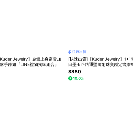
快速出貨
Kuder Jewelry】金銀上身富貴加
[快速出貨]【Kuder Jewelry】1
貔貅手鍊組『LINE禮物獨家組合』
田墨玉路路通墜飾附珠寶鑑定書贈
$880
10.0%