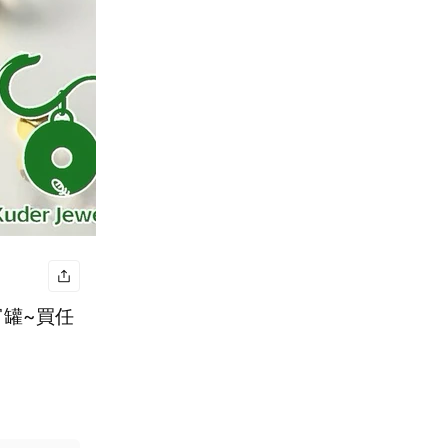
集富罐~買任