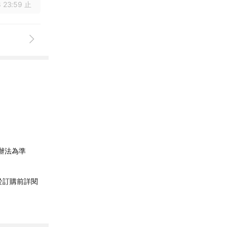
 23:59 止
辦法為準
於訂購前詳閱