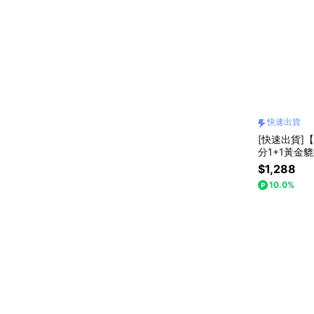
快速出貨
[快速出貨]【
分1+1黃金
$1,288
10.0%