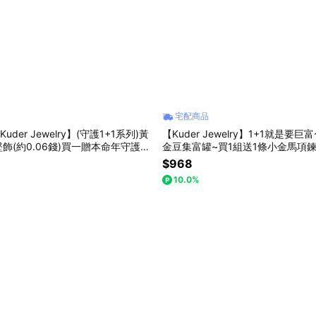
宅配商品
uder Jewelry】(守護1+1系列)黃
【Kuder Jewelry】1+1就是要巨
飾(約0.06錢)買一贈本命年守護手
金豆集富罐~買1組送1條小金馬項
NE禮物獨家組合』
$968
10.0%