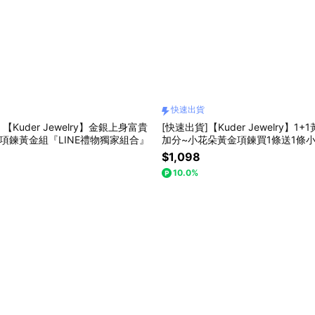
快速出貨
Kuder Jewelry】金銀上身富貴
[快速出貨]【Kuder Jewelry】1
瑰項鍊黃金組『LINE禮物獨家組合』
加分~小花朵黃金項鍊買1條送1條
$1,098
10.0%