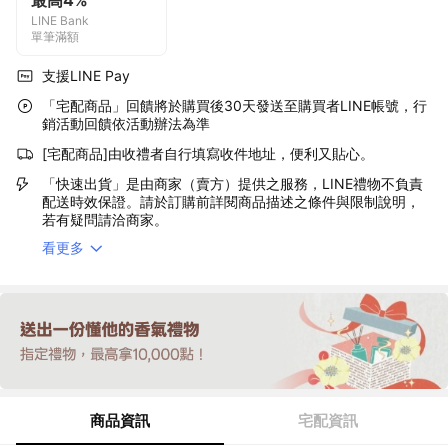
最高4%
LINE Bank
單筆滿額
支援LINE Pay
「宅配商品」回饋將於購買後30天發送至購買者LINE帳號，行
銷活動回饋依活動辦法為準
[宅配商品]由收禮者自行填寫收件地址，便利又貼心。
「快速出貨」是由商家（賣方）提供之服務，LINE禮物不負責
配送時效保證。請於訂購前詳閱商品描述之條件與限制說明，
若有疑問請洽商家。
看更多
商品資訊
宅配資訊