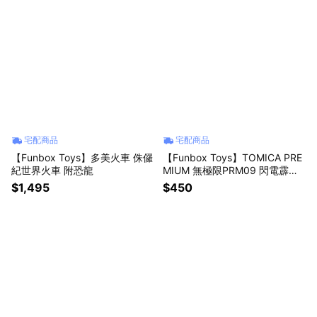
宅配商品
宅配商品
【Funbox Toys】多美火車 侏儸
【Funbox Toys】TOMICA PRE
紀世界火車 附恐龍
MIUM 無極限PRM09 閃電霹靂
車 阿斯拉
$1,495
$450