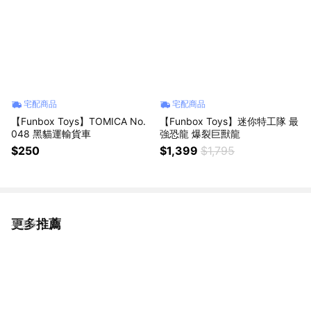
宅配商品
宅配商品
【Funbox Toys】TOMICA No.
【Funbox Toys】迷你特工隊 最
048 黑貓運輸貨車
強恐龍 爆裂巨獸龍
$250
$1,399
$1,795
更多推薦
看更多