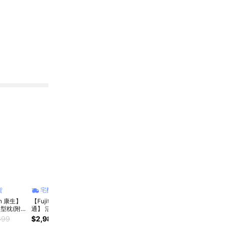
貨
宅配商品
宅配商品
宅配商品
宅
rn 康生】
【Fujitek富士電
[ATFLEE]T8智慧體
AMIRO Cube S系列
[ATF
型枕(附贈
通】 活力律動運動
脂計(五色可選)
M3 行動LED磁吸美
脂計(
機 FT-MAR900
妝鏡折疊收納化妝箱
699
$2,980
$3,680
$799
$3,080
$1,4