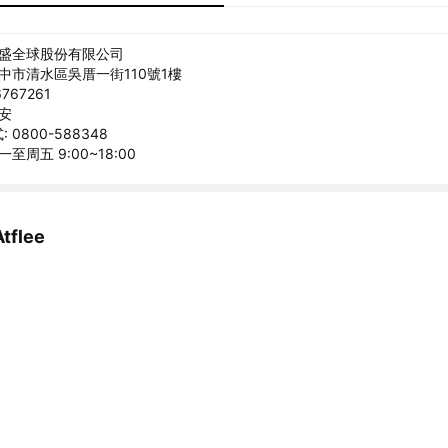
百盛全球股份有限公司
臺中市清水區吳厝一街110號1樓
767261
韋安
0800-588348
至周五 9:00~18:00
flee