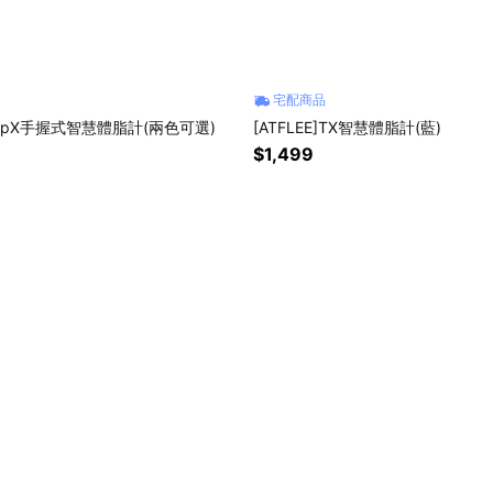
宅配商品
iGripX手握式智慧體脂計(兩色可選)
[ATFLEE]TX智慧體脂計(藍)
$1,499