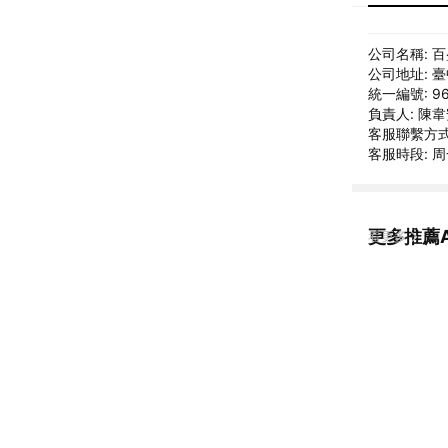
公司名稱: 
公司地址: 
統一編號: 96
負責人: 陳
客服聯繫方式: 
客服時段: 周一
更多推薦At
看更多