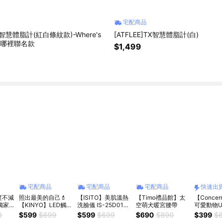
宅配商品
T8智慧體脂計(紅白條紋款)-Where's
[ATFLEE]TX智慧體脂計(白)
利在哪裡聯名款
$1,499
宅配商品
宅配商品
宅配商品
快速出
度不減
照出最美的自己💄
【ISITO】美肌溫熱
【Timo禮品館】太
【Conce
】獨家
【KINYO】LED觸控
洗臉儀 IS-25D01W
空萌犬暖宮腰帶
可愛動物U
頭極簡
調光化妝鏡 (BM-
【洗卸合一 細緻新
手提袋)
0
$599
$699
$599
$699
$690
$890
$399
$
無葉渦
077) 三段調光 柔和
肌】