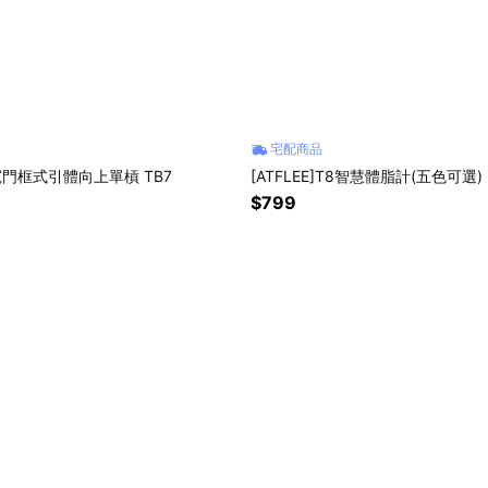
宅配商品
 超寬門框式引體向上單槓 TB7
[ATFLEE]T8智慧體脂計(五色可選)
$799