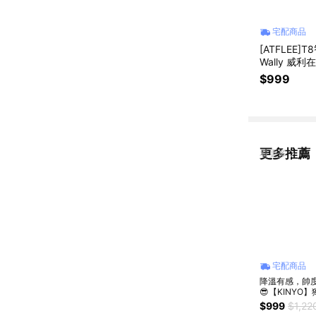
宅配商品
[ATFLEE]
Wally 威
$999
更多推薦
看更多
宅配商品
降溫有感，帥
😎【KINYO
1+1組合 單刀
$999
$1,22
俐落刮鬍刀+