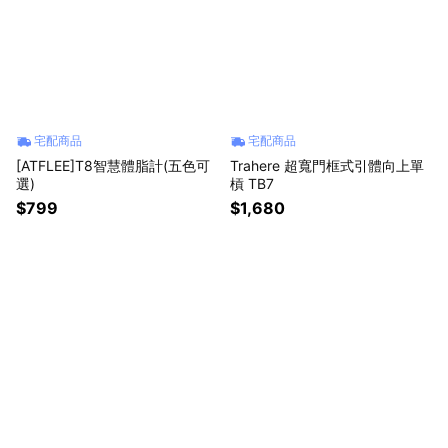
宅配商品
宅配商品
[ATFLEE]T8智慧體脂計(五色可
Trahere 超寬門框式引體向上單
選)
槓 TB7
$799
$1,680