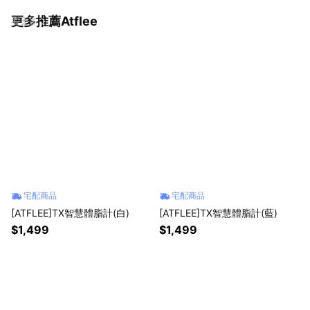
更多推薦Atflee
看更多
宅配商品
宅配商品
[ATFLEE]TX智慧體脂計(白)
[ATFLEE]TX智慧體脂計(藍)
$1,499
$1,499