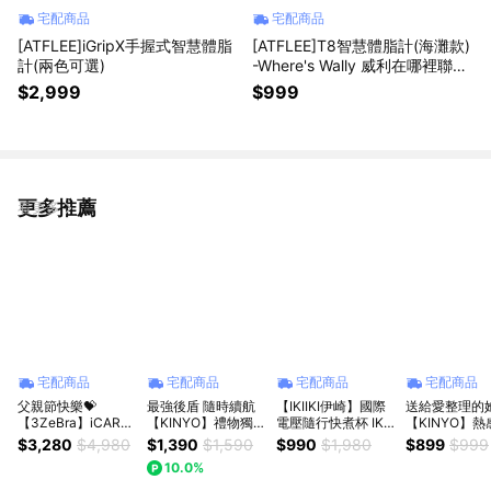
宅配商品
宅配商品
[ATFLEE]iGripX手握式智慧體脂
[ATFLEE]T8智慧體脂計(海灘款)
計(兩色可選)
-Where's Wally 威利在哪裡聯名
款
$2,999
$999
更多推薦
看更多
宅配商品
宅配商品
宅配商品
宅配商品
父親節快樂💝
最強後盾 隨時續航
【IKIIKI伊崎】國際
送給愛整理的她
【3ZeBra】iCARE
【KINYO】禮物獨家
電壓隨行快煮杯 IK-
【KINYO】
冷熱敷眼部按摩器 /
1+1組合 小電飽行動
TK4204(白)/ IK-
鵡標籤機 (LM-
$3,280
$4,980
$1,390
$1,590
$990
$1,980
$899
$999
按摩眼罩 生日禮 朋
電源 (NKPB-
TK4205(綠)
貼紙機 打印機
10.0%
友 家人送禮推薦 母
4341)+ 短柄入耳藍
連線 生日禮物
親節禮物 父親節禮
芽耳機(BTE-3758)
禮物 送禮