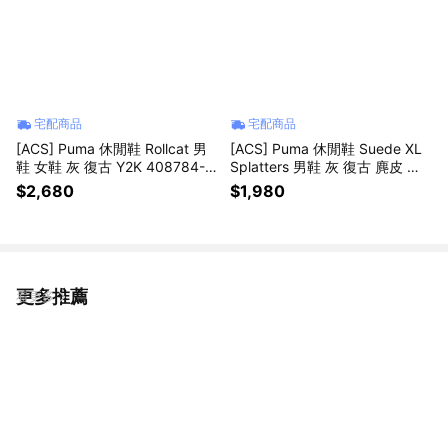
宅配商品
宅配商品
[ACS] Puma 休閒鞋 Rollcat 男
[ACS] Puma 休閒鞋 Suede XL
鞋 女鞋 灰 復古 Y2K 408784-0
Splatters 男鞋 灰 復古 麂皮 板
2
鞋 402575-02
$2,680
$1,980
更多推薦
看更多