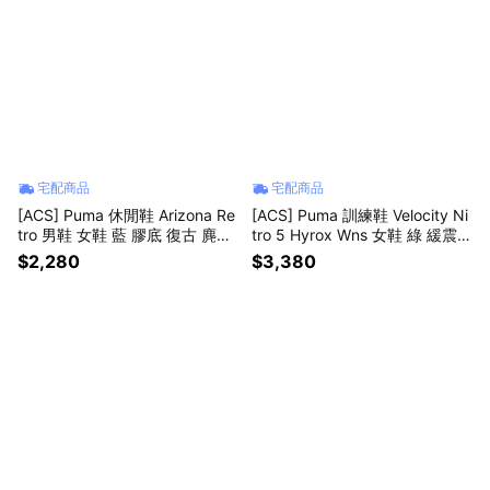
宅配商品
宅配商品
[ACS] Puma 休閒鞋 Arizona Re
[ACS] Puma 訓練鞋 Velocity Ni
tro 男鞋 女鞋 藍 膠底 復古 麂皮
tro 5 Hyrox Wns 女鞋 綠 緩震 3
402353-08
13687-02
$2,280
$3,380