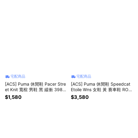
宅配商品
宅配商品
[ACS] Puma 休閒鞋 Pacer Stre
[ACS] Puma 休閒鞋 Speedcat
et Knit 寬楦 男鞋 黑 緩衝 3987
Etoile Wns 女鞋 黃 賽車鞋 ROS
68-02
E著用 407673-01
$1,580
$3,580