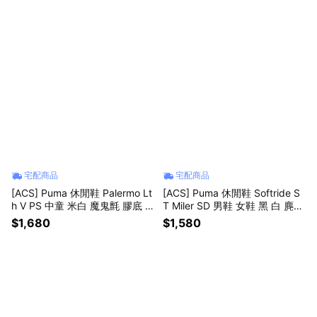
宅配商品
宅配商品
[ACS] Puma 休閒鞋 Palermo Lt
[ACS] Puma 休閒鞋 Softride S
h V PS 中童 米白 魔鬼氈 膠底 4
T Miler SD 男鞋 女鞋 黑 白 麂皮
02003-01
復古 402667-01
$1,680
$1,580