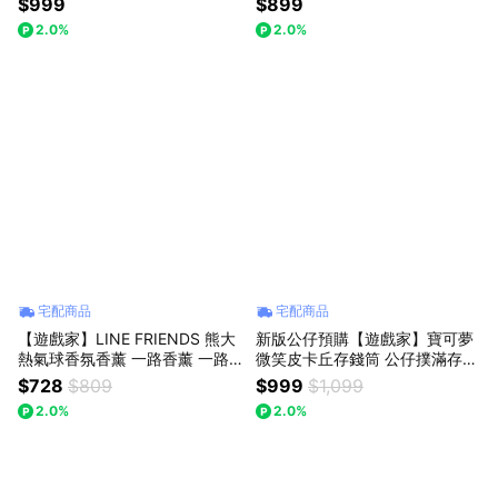
$999
$899
2.0%
2.0%
宅配商品
宅配商品
【遊戲家】LINE FRIENDS 熊大
新版公仔預購【遊戲家】寶可夢
熱氣球香氛香薰 一路香薰 一路
微笑皮卡丘存錢筒 公仔撲滿存款
相伴香氛 UG
立體玩偶公仔皮卡丘 - 皮卡丘
$728
$809
$999
$1,099
2.0%
2.0%