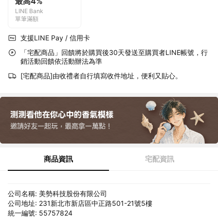
最高4%
LINE Bank
單筆滿額
支援LINE Pay / 信用卡
「宅配商品」回饋將於購買後30天發送至購買者LINE帳號，行
銷活動回饋依活動辦法為準
[宅配商品]由收禮者自行填寫收件地址，便利又貼心。
商品資訊
宅配資訊
公司名稱: 美勢科技股份有限公司
公司地址: 231新北市新店區中正路501-21號5樓
統一編號: 55757824