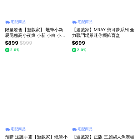
宅配商品
宅配商品
限量發售【遊戲家】 蠟筆小新
【遊戲家】MRAY 寶可夢系列 全
屁屁翹高小夜燈 小新 小白 小夜
力戰鬥場景迷你擺飾盲盒
燈 蠟筆小新小夜燈 3D床頭燈 -
$899
$999
$699
蠟筆小新
2.0%
2.0%
宅配商品
宅配商品
預購 送護手霜【遊戲家】蠟筆小
【遊戲家】正版 三麗鷗人魚漢頓