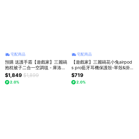
宅配商品
宅配商品
預購 送護手霜【遊戲家】三麗鷗
【遊戲家】三麗鷗花小兔airpod
抱枕被子二合一空調毯 - 庫洛米
s pro藍牙耳機保護殼-單殼&掛飾
- 款式隨機出貨 贈精美贈品G10
硬殼防摔
$1,849
$1,899
$719
2.0%
2.0%