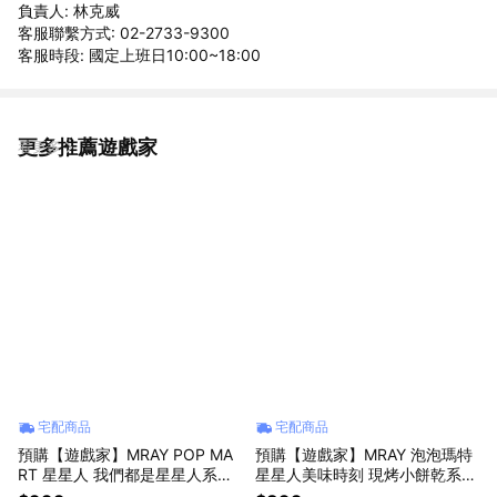
負責人: 林克威
客服聯繫方式: 02-2733-9300
客服時段: 國定上班日10:00~18:00
更多推薦遊戲家
看更多
宅配商品
宅配商品
預購【遊戲家】MRAY POP MA
預購【遊戲家】MRAY 泡泡瑪特
RT 星星人 我們都是星星人系列
星星人美味時刻 現烤小餅乾系列
盲盒
絨毛吊飾盲盒