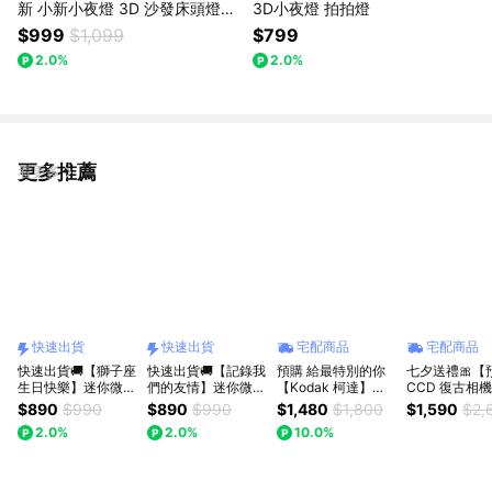
新 小新小夜燈 3D 沙發床頭燈
3D小夜燈 拍拍燈
蠟筆小新床頭燈 (盲盒顏色隨機
$999
$1,099
$799
出貨) 生日快樂
2.0%
2.0%
更多推薦
看更多
快速出貨
快速出貨
宅配商品
宅配商品
快速出貨🚚【獅子座
快速出貨🚚【記錄我
預購 給最特別的你
七夕送禮🎀【
生日快樂】迷你微型
們的友情】迷你微型
【Kodak 柯達】
CCD 復古相機
數位拍照錄影相機
數位拍照錄影相機
Kodak Charmera 迷
HEYCATS DA
$890
$990
$890
$990
$1,480
$1,800
$1,590
$2,
RP-1 RASTO
RP-1 RASTO
你數位相機鑰匙圈盲
轉螢幕 4K 復
2.0%
2.0%
10.0%
盒
生日禮物 生日
情人節禮物