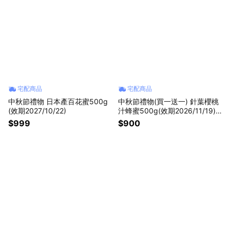
宅配商品
宅配商品
中秋節禮物 日本產百花蜜500g
中秋節禮物(買一送一) 針葉櫻桃
(效期2027/10/22)
汁蜂蜜500g(效期2026/11/19)x
2瓶
$999
$900