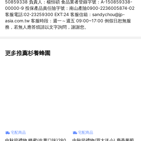
50859338 負責人：楊恒碩 食品業者登錄字號：A-150859338-
00000-9 投保產品責任險字號：南山產險0900-2236005874-02
客服電話:02-23259300 EXT:24 客服信箱：sandychou@jp-
asia.com.tw 客服時段：週一～週五 09:00~17:00 例假日恕無服
務，若無人應答煩請以文字詢問，謝謝您。
更多推薦杉養蜂園
看更多
宅配商品
宅配商品
中秋節禮物 蜂蜜(生薑口味)280
中秋節禮物(買大送小) 麝香葡萄