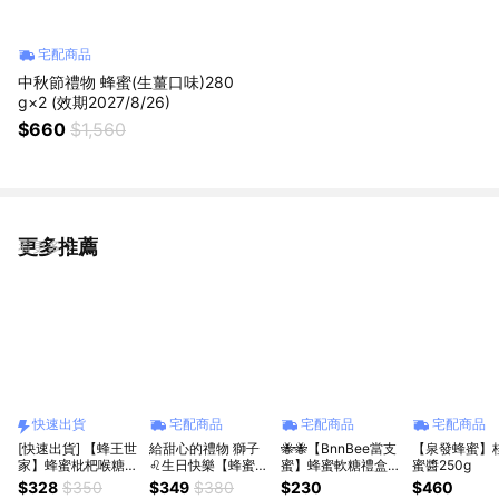
宅配商品
中秋節禮物 蜂蜜(生薑口味)280
g×2 (效期2027/8/26)
$660
$1,560
更多推薦
看更多
快速出貨
宅配商品
宅配商品
宅配商品
[快速出貨] 【蜂王世
給甜心的禮物 獅子
🐝🐝【BnnBee當支
【泉發蜂蜜】
家】蜂蜜枇杷喉糖-
♌生日快樂【蜂蜜先
蜜】蜂蜜軟糖禮盒
蜜醬250g
伴手禮組合-蜂蜜枇
生】甜心禮盒 - 三入
（蜂膠蜂蜜口味、檸
$328
$350
$349
$380
$230
$460
杷喉糖罐裝+2包5顆
生日禮 閨蜜禮 送禮
檬蜂蜜口味、葡萄蜂