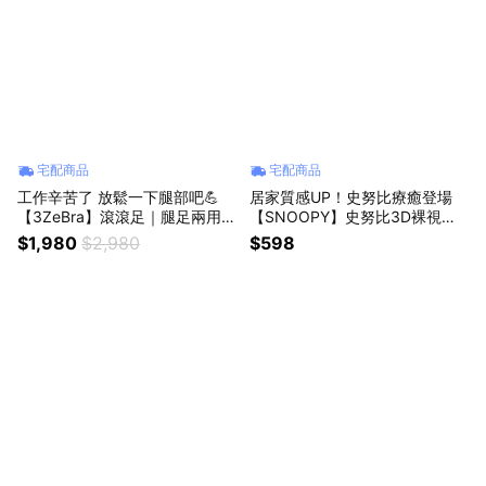
宅配商品
宅配商品
工作辛苦了 放鬆一下腿部吧💪
居家質感UP！史努比療癒登場
【3ZeBra】滾滾足｜腿足兩用腳
【SNOOPY】史努比3D裸視設
部按摩器✨仿真指壓揉按✨ (SH
計超薄吸水止滑墊2入組 🌟瞬間
$1,980
$2,980
$598
OPPING99)
吸水🌟史努比控🌟科技皮革 (SH
OPPING99)