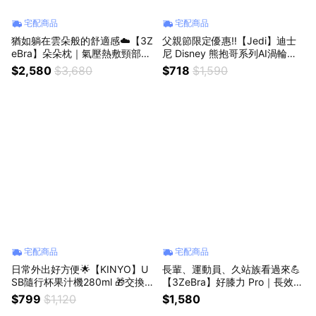
宅配商品
宅配商品
猶如躺在雲朵般的舒適感☁️【3Z
父親節限定優惠‼️【Jedi】迪士
eBra】朵朵枕｜氣壓熱敷頸部按
尼 Disney 熊抱哥系列AI渦輪掛
摩器✨立體滾輪揉捏✨ 6片 3D
脖風扇✨自帶巨星風彩✨聖誕禮
$2,580
$3,680
$718
$1,590
分層氣囊 (SHOPPING99)
物 交換禮物 聖誕節 (SHOPPING
99)
宅配商品
宅配商品
日常外出好方便🌟【KINYO】U
長輩、運動員、久站族看過來💪
SB隨行杯果汁機280ml 🎁交換
【3ZeBra】好膝力 Pro｜長效鎖
禮物🎁聖誕節🎁生日禮物🎁好禮
溫膝部按摩器✨三種震動按摩模
$799
$1,120
$1,580
首選 (SHOPPING99)
式✨工作辛苦了 (SHOPPING99)