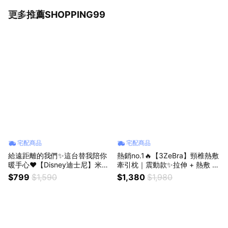
更多推薦SHOPPING99
看更多
宅配商品
宅配商品
給遠距離的我們✨這台替我陪你
熱銷no.1🔥【3ZeBra】頸椎熱敷
暖手心❤️【Disney迪士尼】米奇
牽引枕｜震動款✨拉伸 + 熱敷 2i
行動電源暖手寶🔮正版授權🏰可
n1 頸部護理✨生日禮物 (SHOPP
$799
$1,590
$1,380
$1,980
暖手可充電🔮⚡一機兩用♡三檔
ING99)
溫度♡卡通 可愛暖手寶 Q版暖手
寶 暖手寶❺❻(SHOPPING99)