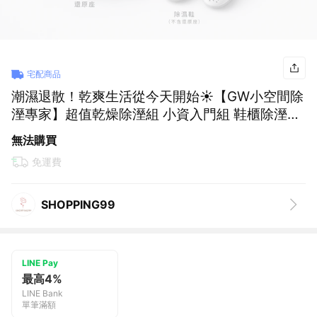
宅配商品
潮濕退散！乾爽生活從今天開始☀️【GW小空間除
溼專家】超值乾燥除溼組 小資入門組 鞋櫃除溼組
🌟 (SHOPPING99)
無法購買
免運費
SHOPPING99
LINE Pay
最高4%
LINE Bank
單筆滿額