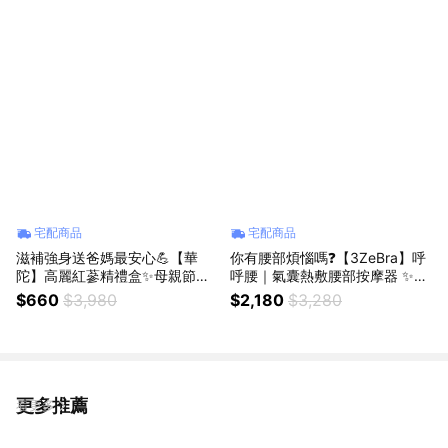
宅配商品
宅配商品
滋補強身送爸媽最安心💪【華
你有腰部煩惱嗎❓【3ZeBra】呼
陀】高麗紅蔘精禮盒✨母親節禮
呼腰｜氣囊熱敷腰部按摩器 ✨貼
物✨高麗紅蔘精✨禮盒✨補氣養
合腰部曲線✨七種仿真按摩手法
$660
$3,980
$2,180
$3,280
身✨滋補強身✨長輩禮推薦✨人
✨六顆能量磁石(SHOPPING99)
蔘精 (SHOPPING99)
更多推薦
看更多