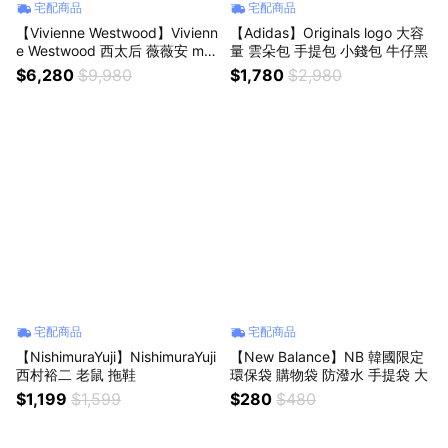
宅配商品
宅配商品
【Vivienne Westwood】Vivienn
【Adidas】Originals logo 大容
e Westwood 西太后 薇薇安 mini
量 雲朵包 手提包 小錢包 牛仔黑
bas 浮雕吊墜 黃銅 項鍊 女款
$6,280
$9,980
$1,780
$2,980
宅配商品
宅配商品
【NishimuraYuji】NishimuraYuji
【New Balance】NB 韓國限定
西村裕二 老鼠 拖鞋
環保袋 購物袋 防潑水 手提袋 大
$1,199
$1,599
$280
$480