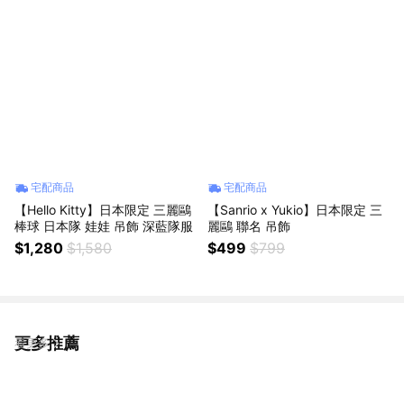
宅配商品
宅配商品
【Hello Kitty】日本限定 三麗鷗
【Sanrio x Yukio】日本限定 三
棒球 日本隊 娃娃 吊飾 深藍隊服
麗鷗 聯名 吊飾
$1,280
$1,580
$499
$799
更多推薦
看更多