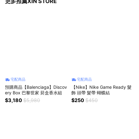
更多推薦XIN STORE
看更多
宅配商品
宅配商品
預購商品【Balenciaga】Discov
【Nike】Nike Game Ready 髮
ery Box 巴黎世家 菸盒香水組
飾 頭帶 髮帶 蝴蝶結
$3,180
$5,980
$250
$450