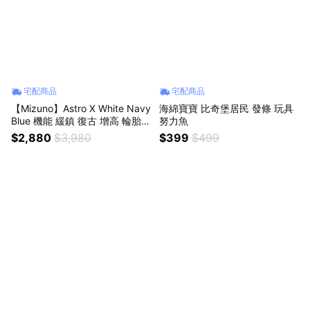
宅配商品
宅配商品
【Mizuno】Astro X White Navy
海綿寶寶 比奇堡居民 發條 玩具
Blue 機能 緩鎮 復古 增高 輪胎底
努力魚
白灰藍
$2,880
$3,980
$399
$499