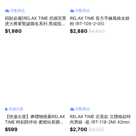
宅配商品
宅配商品
招財必備|RELAX TIME 武德宮黑
RELAX TIME 長方手鍊風格女錶
虎大將軍聖誕聯名系列 黑戒指錶
粉 (RT-109-2-05)
(RT-W-02)
$1,980
$2,880
$4,800
快速出貨
宅配商品
【快速出貨】🎁禮物推薦RELAX
RELAX TIME 石英款 立體格紋時
TIME 時刻陪伴你 蜜柑站長聯名 l
尚男錶 -藍 (RT-118-2M) 42mm
蜜柑樂園投影燈 (RT-116C-1) l
$599
$2,700
$4,500
不含電池