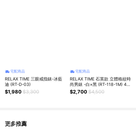
宅配商品
宅配商品
RELAX TIME 三眼戒指錶-冰藍
RELAX TIME 石英款 立體格紋時
迪 (RT-D-03)
尚男錶 -白×黑 (RT-118-1M) 42
mm
$1,980
$3,300
$2,700
$4,500
更多推薦
看更多