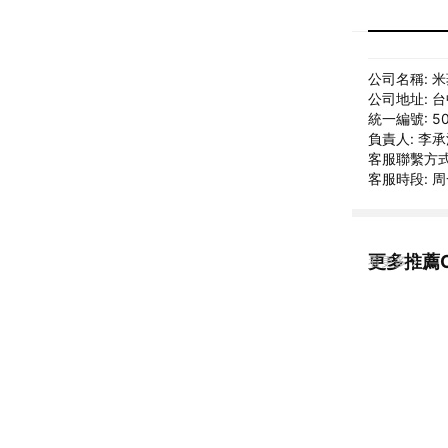
公司名稱: 
公司地址: 
統一編號: 50
負責人: 李
客服聯繫方式: 
客服時段: 周一
更多推薦OC
看更多