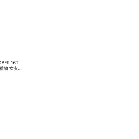
ER 16T
禮物 女友禮
UG 6