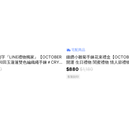
宅配商品
字『LINE禮物獨家』【OCTOBER
鑲鑽小雛菊手鍊花束禮盒【OCTOBER
然和田玉蓮篷雙色編織繩手鍊＃CRY1
開運 生日禮物 閨蜜禮物 情人節禮
生日禮物 閨蜜禮物 情人節禮物 交換禮
交換禮物 純銀手鍊 客製化禮物 AUG
0
$880
$1,180
物
客製刻印