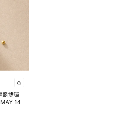
龍麟雙環
AY 14