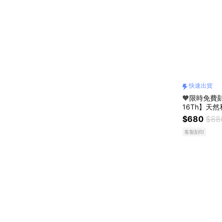
快速出貨
🧡限時免費刻
16Th】天
173 開運 
$680
$88
物 客製化禮
客製刻印