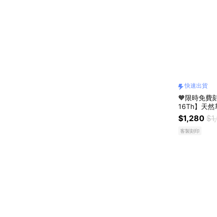
快速出貨
🧡限時免費刻
16Th】天
生日禮物 閨
$1,280
$1
4
客製刻印