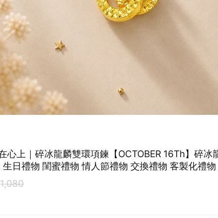
在心上｜碎冰龍麟雙環項鍊【OCTOBER 16Th】碎冰
 生日禮物 閨蜜禮物 情人節禮物 交換禮物 客製化禮物 M
1,080