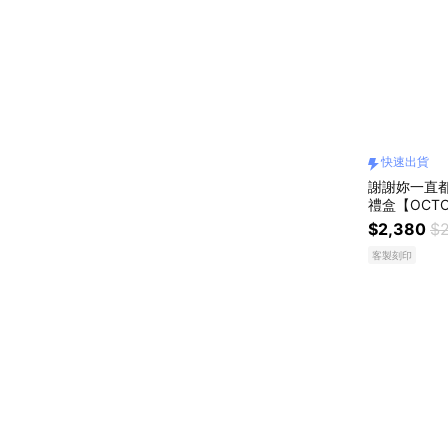
快速出貨
謝謝妳一直都
禮盒【OCTO
立體四葉草母
$2,380
$2
物 客製化禮M
客製刻印