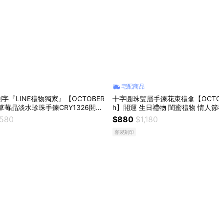
宅配商品
字『LINE禮物獨家』【OCTOBER
十字圓珠雙層手鍊花束禮盒【OCTOB
然草莓晶淡水珍珠手鍊CRY1326開運
h】開運 生日禮物 閨蜜禮物 情人節
蜜禮物 情人節禮物 交換禮物 NOV1
物 交換禮物 純銀手鍊 客製化禮物 A
,580
$880
$1,180
客製刻印