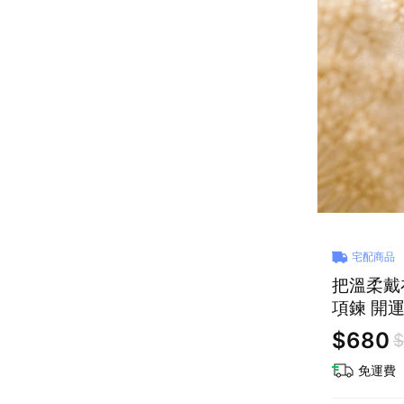
宅配商品
把溫柔戴
項鍊 開運
$680
$
免運費