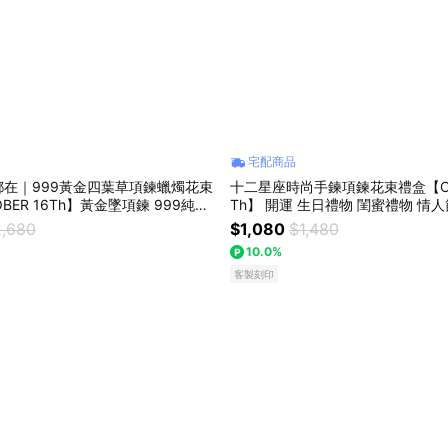
宅配商品
在｜999黃金四葉草項鍊蠟燭花束
十二星座時尚手鍊項鍊花束禮盒【OCT
BER 16Th】黃金墜項鍊 999純金
Th】 開運 生日禮物 閨蜜禮物 情
親節 生日禮物 情人節禮物 女友禮
禮物 純銀手鍊 客製化禮物
,680
$1,080
$1,480
AY 04
10.0%
客製刻印