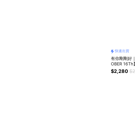
快速出貨
有你剛剛好
OBER 16
戒 戒指＃CR
$2,280
$2
人節禮物 客