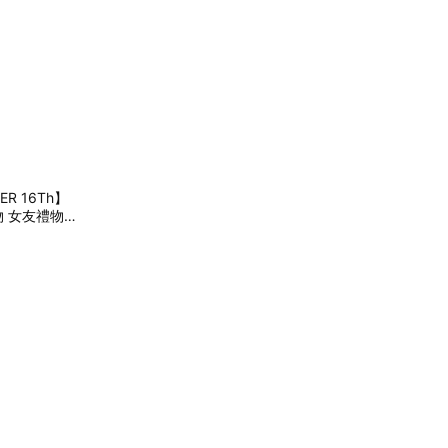
 16Th】
物 女友禮物
 6