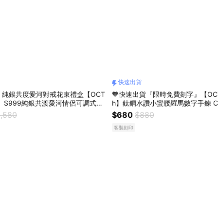
快速出貨
｜純銀共度愛河對戒花束禮盒【OCT
🧡快速出貨『限時免費刻字』【OCTO
Th】S999純銀共渡愛河情侶可調式對
h】鈦鋼水讚小蠻腰羅馬數字手鍊 CRY1311開運
Y6020 開運 男生戒指 生日禮物 情
生日禮物 閨蜜禮物 情人節禮物 女
,580
$680
$880
製化禮物0223
物 純銀手鍊 客製化禮物 NOV14
客製刻印