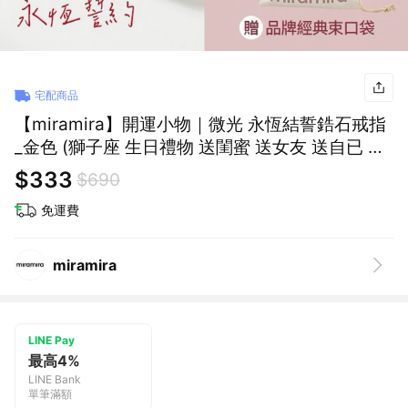
宅配商品
【miramira】開運小物｜微光 永恆結誓鋯石戒指
_金色 (獅子座 生日禮物 送閨蜜 送女友 送自已 保
色抗敏 情人節 送禮推薦 儀式感 獨家禮物)
$333
$690
免運費
miramira
LINE Pay
最高4%
LINE Bank
單筆滿額