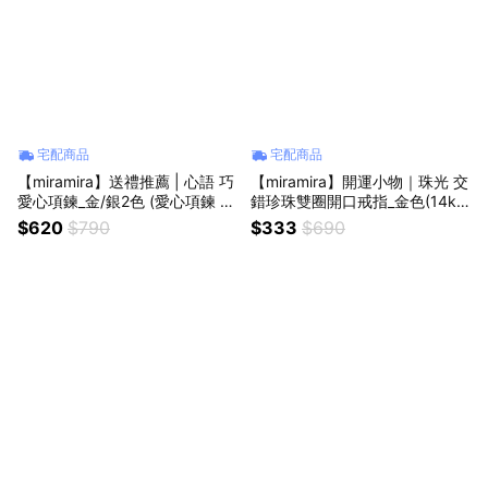
宅配商品
宅配商品
【miramira】送禮推薦 | 心語 巧
【miramira】開運小物｜珠光 交
愛心項鍊_金/銀2色 (愛心項鍊 獅
錯珍珠雙圈開口戒指_金色(14k
子座 生日禮物 送閨蜜 送女友 送
金 獅子座 生日禮物 送閨蜜 送女
$620
$790
$333
$690
自已 保色抗敏 西班牙設計 畢業
友 送自已 保色抗敏 情人節 送禮
季 情人節 儀式感 送禮推薦 獨家
推薦 儀式感 獨家禮物)
禮物)