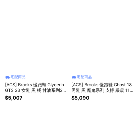
宅配商品
宅配商品
[ACS] Brooks 慢跑鞋 Glycerin
[ACS] Brooks 慢跑鞋 Ghost 18
GTS 23 女鞋 黑 橘 甘油系列23
男鞋 黑 魔鬼系列 支撐 緩震 110
代 氮氣 1204921B072
4931D096
$5,007
$5,090