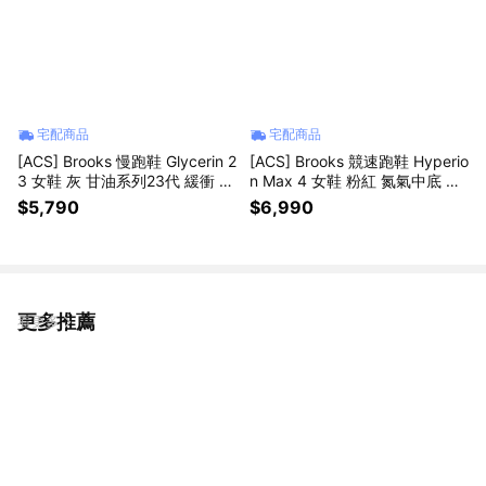
宅配商品
宅配商品
[ACS] Brooks 慢跑鞋 Glycerin 2
[ACS] Brooks 競速跑鞋 Hyperio
3 女鞋 灰 甘油系列23代 緩衝 氮
n Max 4 女鞋 粉紅 氮氣中底 回
氣中底 1204651B068
彈 慢跑鞋 1204871B653
$5,790
$6,990
更多推薦
看更多