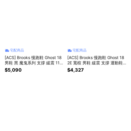
宅配商品
宅配商品
[ACS] Brooks 慢跑鞋 Ghost 18
[ACS] Brooks 慢跑鞋 Ghost 18
男鞋 黑 魔鬼系列 支撐 緩震 110
2E 寬楦 男鞋 緩震 支撐 運動鞋
4931D096
魔鬼系列 1104932E172
$5,090
$4,327