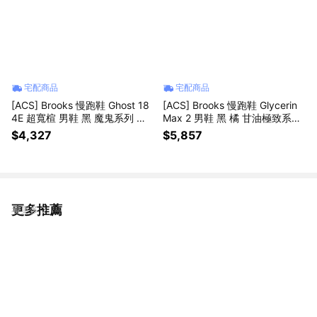
宅配商品
宅配商品
[ACS] Brooks 慢跑鞋 Ghost 18
[ACS] Brooks 慢跑鞋 Glycerin
4E 超寬楦 男鞋 黑 魔鬼系列 支
Max 2 男鞋 黑 橘 甘油極致系列
撐 緩震 1104934E020
厚底 氮氣 1104791D071
$4,327
$5,857
更多推薦
看更多