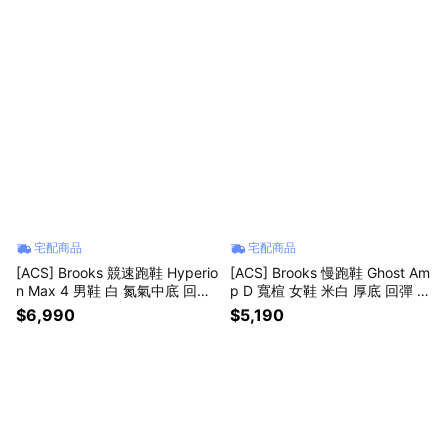
宅配商品
宅配商品
[ACS] Brooks 競速跑鞋 Hyperio
[ACS] Brooks 慢跑鞋 Ghost Am
n Max 4 男鞋 白 氮氣中底 回彈
p D 寬楦 女鞋 米白 厚底 回彈 氮
運動鞋 1104981D197
氣中底 1204861D218
$6,990
$5,190