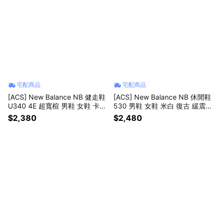
宅配商品
宅配商品
[ACS] New Balance NB 健走鞋
[ACS] New Balance NB 休閒鞋
U340 4E 超寬楦 男鞋 女鞋 卡其
530 男鞋 女鞋 米白 復古 緩震
麂皮 魔鬼氈 休閒鞋 U3401F5-4
紐巴倫 U530KLA-D
$2,380
$2,480
E