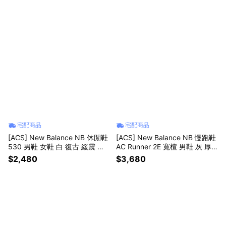
宅配商品
宅配商品
[ACS] New Balance NB 休閒鞋
[ACS] New Balance NB 慢跑鞋
530 男鞋 女鞋 白 復古 緩震 紐
AC Runner 2E 寬楦 男鞋 灰 厚
巴倫 U530KLB-D
底 緩衝 運動鞋 MACR161F-2E
$2,480
$3,680