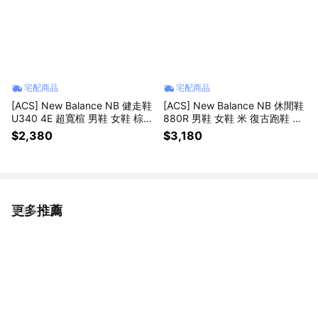
宅配商品
宅配商品
[ACS] New Balance NB 健走鞋
[ACS] New Balance NB 休閒鞋
U340 4E 超寬楦 男鞋 女鞋 棕
880R 男鞋 女鞋 米 復古跑鞋 緩
麂皮 魔鬼氈 休閒鞋 U3407PB-4
震 紐巴倫 U880R2QR-D
$2,380
$3,180
E
更多推薦
看更多