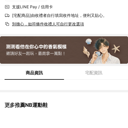
支援LINE Pay / 信用卡
[宅配商品]由收禮者自行填寫收件地址，便利又貼心。
別擔心，如符條件收禮人可自行更改選項
商品資訊
宅配資訊
更多推薦NB運動鞋
看更多