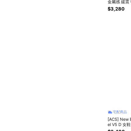
金屬感 緩震 U
$3,280
宅配商品
[ACS] New 
el V5 D 