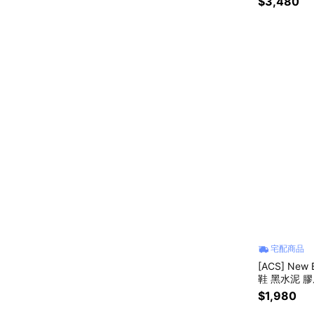
$3,480
宅配商品
[ACS] New
鞋 黑水泥 膠底
$1,980