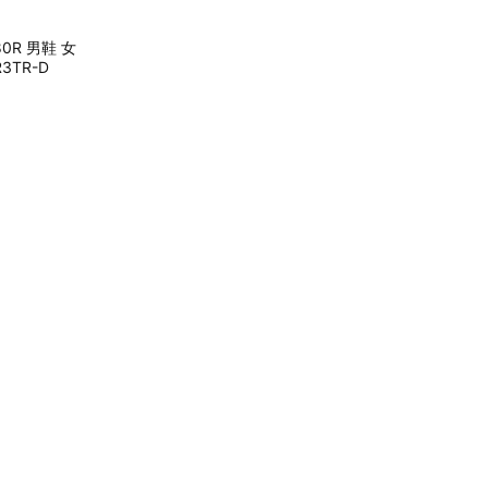
880R 男鞋 女
3TR-D