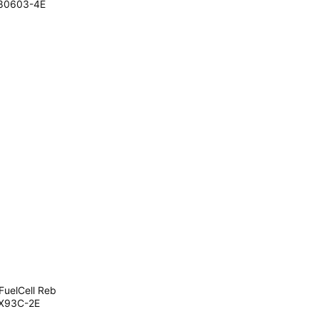
680603-4E
uelCell Reb
X93C-2E