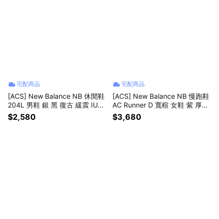
宅配商品
宅配商品
[ACS] New Balance NB 休閒鞋
[ACS] New Balance NB 慢跑鞋
204L 男鞋 銀 黑 復古 緩震 IU同
AC Runner D 寬楦 女鞋 紫 厚底
款 U204LSWD-D
緩衝 運動鞋 WACR12VY-D
$2,580
$3,680