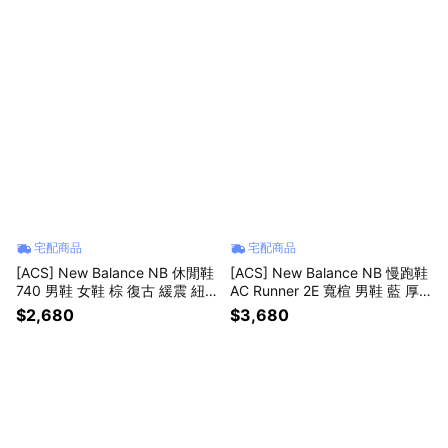
宅配商品
宅配商品
[ACS] New Balance NB 休閒鞋
[ACS] New Balance NB 慢跑鞋
740 男鞋 女鞋 棕 復古 緩震 紐
AC Runner 2E 寬楦 男鞋 藍 厚
巴倫 U7402XX-D
底 緩衝 運動鞋 MACR18PU-2E
$2,680
$3,680