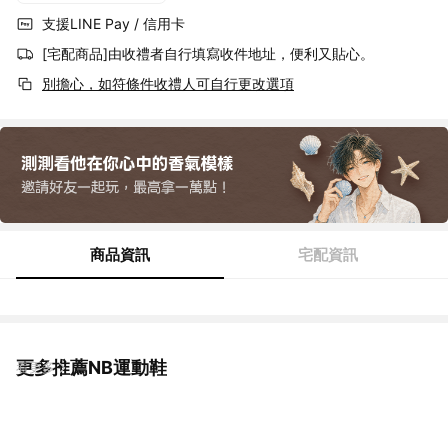
支援LINE Pay / 信用卡
[宅配商品]由收禮者自行填寫收件地址，便利又貼心。
別擔心，如符條件收禮人可自行更改選項
商品資訊
宅配資訊
更多推薦NB運動鞋
看更多