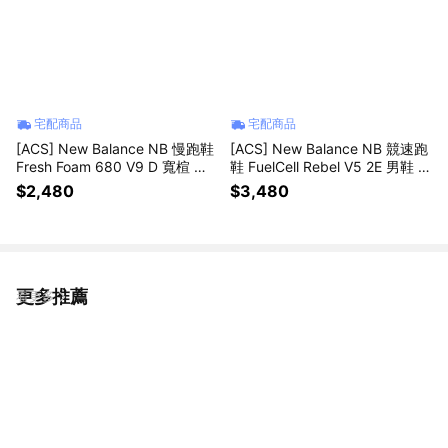
宅配商品
宅配商品
[ACS] New Balance NB 慢跑鞋
[ACS] New Balance NB 競速跑
Fresh Foam 680 V9 D 寬楦 女
鞋 FuelCell Rebel V5 2E 男鞋 寬
鞋 米 緩震 運動鞋 W680107-D
楦 綠 運動鞋 MFCX8QY-2E
$2,480
$3,480
更多推薦
看更多