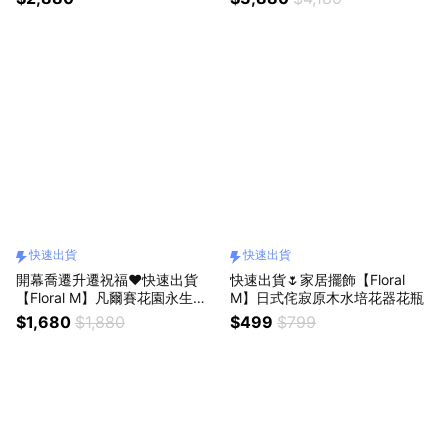
盆）
快速出貨
快速出貨
開幕喬遷升遷祝福❤️快速出貨
快速出貨🌷家居擺飾【Floral
【Floral M】凡爾賽花園永生花
M】日式侘寂原木水培花器花瓶
禮（贈送5ml香氛油）獅子座生
$1,680
$1,880
$499
$799
日禮物