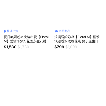
快速出貨
宅配商品
夏日氛圍感🌿快速出貨【Floral
浪漫送給妳🥀【Floral M】極致
M】愛情海夢幻花園永生花禮
浪漫香水玫瑰花束 獅子座生日快
（贈送5ml香氛油）獅子座生日
樂 情人節花束
$1,580
$1,780
$799
$1,099
禮物 開幕喬遷升遷花禮