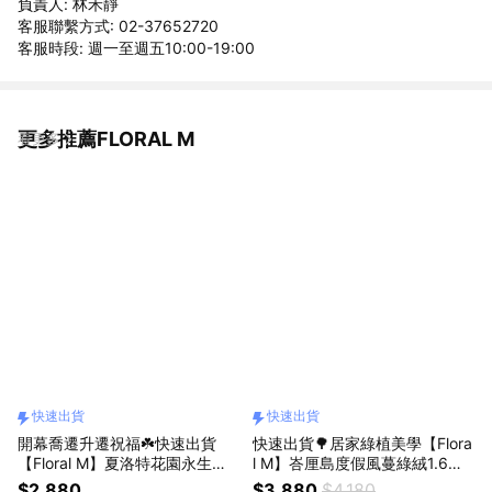
負責人: 林禾靜
客服聯繫方式: 02-37652720
客服時段: 週一至週五10:00-19:00
更多推薦FLORAL M
看更多
快速出貨
快速出貨
開幕喬遷升遷祝福☘️快速出貨
快速出貨🌳居家綠植美學【Flora
【Floral M】夏洛特花園永生花
l M】峇厘島度假風蔓綠絨1.6公
禮 獅子座生日禮物
尺室內大型仿真植栽（贈送花
$2,880
$3,880
$4,180