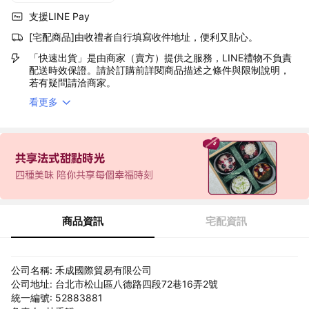
支援LINE Pay
[宅配商品]由收禮者自行填寫收件地址，便利又貼心。
「快速出貨」是由商家（賣方）提供之服務，LINE禮物不負責
配送時效保證。請於訂購前詳閱商品描述之條件與限制說明，
若有疑問請洽商家。
看更多
商品資訊
宅配資訊
公司名稱: 禾成國際貿易有限公司
公司地址: 台北市松山區八德路四段72巷16弄2號
統一編號: 52883881