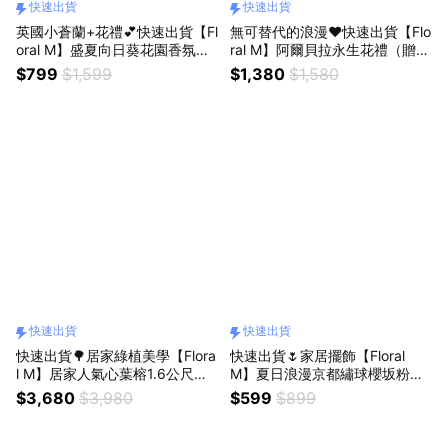
快速出貨
快速出貨
英國小蒼蘭+花禮💕快速出貨【Fl
無可替代的浪漫❤️快速出貨【Flo
oral M】盛夏向日葵花園香氛擴
ral M】阿爾貝拉永生花禮（贈送
香花禮盒 獅子座生日禮物
5ml香氛油）獅子座生日禮物 開
$799
$1,599
$1,380
$1,580
幕喬遷升遷花禮
快速出貨
快速出貨
快速出貨🌳居家綠植美學【Flora
快速出貨🌷家居擺飾【Floral
l M】居家人氣心葉榕1.6公尺室
M】夏日浪漫京都繡球櫻坂粉仿
內大型仿真植栽（贈送花盆）
真花禮
$3,680
$3,980
$599
$899