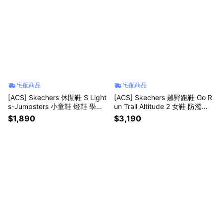
宅配商品
宅配商品
[ACS] Skechers 休閒鞋 S Light
[ACS] Skechers 越野跑鞋 Go R
s-Jumpsters 小童鞋 燈鞋 學步
un Trail Altitude 2 女鞋 防潑水
鞋 紫 魔鬼氈 303068NLAV
棕 180450TPBL
$1,890
$3,190