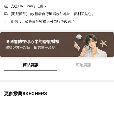
支援LINE Pay / 信用卡
[宅配商品]由收禮者自行填寫收件地址，便利又貼心。
別擔心，如符條件收禮人可自行更改選項
商品資訊
宅配資訊
更多推薦SKECHERS
看更多