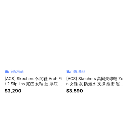
宅配商品
宅配商品
[ACS] Skechers 休閒鞋 Arch Fi
[ACS] Skechers 高爾夫球鞋 Ze
t 2 Slip-Ins 寬楦 女鞋 藍 厚底 緩
n 女鞋 灰 防潑水 支撐 緩衝 運動
衝 150338WNVY
鞋 123155GRY
$3,290
$3,590