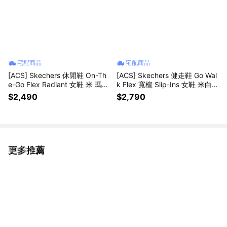
宅配商品
宅配商品
[ACS] Skechers 休閒鞋 On-Th
[ACS] Skechers 健走鞋 Go Wal
e-Go Flex Radiant 女鞋 米 瑪莉
k Flex 寬楦 Slip-Ins 女鞋 米白
珍鞋 黏扣帶 138530TPE
輕量 124848WOWHT
$2,490
$2,790
更多推薦
看更多