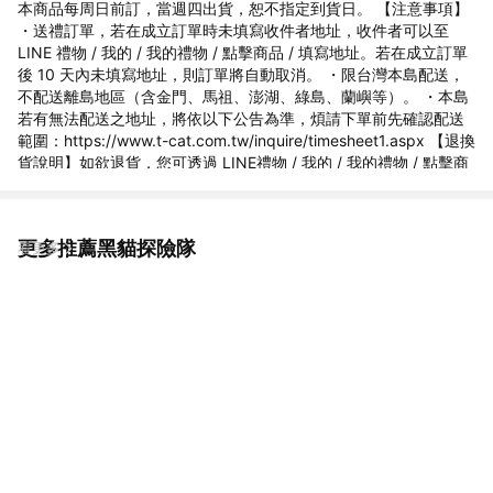
本商品每周日前訂，當週四出貨，恕不指定到貨日。 【注意事項】
・送禮訂單，若在成立訂單時未填寫收件者地址，收件者可以至
LINE 禮物 / 我的 / 我的禮物 / 點擊商品 / 填寫地址。若在成立訂單
後 10 天內未填寫地址，則訂單將自動取消。 ・限台灣本島配送，
不配送離島地區（含金門、馬祖、澎湖、綠島、蘭嶼等）。 ・本島
若有無法配送之地址，將依以下公告為準，煩請下單前先確認配送
範圍：https://www.t-cat.com.tw/inquire/timesheet1.aspx 【退換
貨說明】如欲退貨，您可透過 LINE禮物 / 我的 / 我的禮物 / 點擊商
品 / 洽詢訂單問題，提出取消要求給供應商。本商品無法提供換貨
服務，如需其他商品請您重新購買。
更多推薦黑貓探險隊
看更多