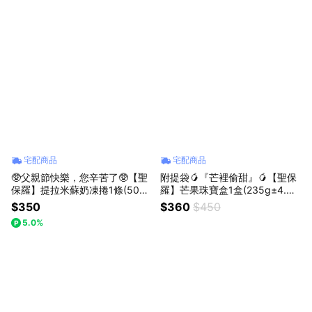
宅配商品
宅配商品
🥸父親節快樂，您辛苦了🥸【聖
附提袋🥭『芒裡偷甜』🥭【聖保
保羅】提拉米蘇奶凍捲1條(500
羅】芒果珠寶盒1盒(235g±4.
g/條)加贈燒果子千層1片(實際依
5%/盒)｜犒賞自己｜家人分享｜
$350
$360
$450
所選規格為主)
好友分享｜同事分享｜季節限定
5.0%
｜芒果季