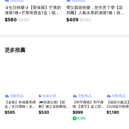
宅配商品
宅配商品
🥭生日快樂🥭【聖保羅】芒果奶
🥸父親節快樂，您辛苦了🥸【諾
凍捲1條+芒果珠寶盒1盒｜犒賞
貝爾】人氣水果奶凍捲1條｜收
自己｜好友分享｜季節限定｜芒
禮人可選口味
$580
$680
$409
$590
果季
更多推薦
看更多
宅配商品
快速出貨
宅配商品
宅配商品
【金格】幸福蜜馬禮
(🚐快速出貨)【留
【和平壽桃】和平壽
【福容大飯店
盒｜生日禮物｜送禮
酥】鹽之花留酥燒禮
桃 【壽字】桌上型
2026福月映
推薦｜感謝禮
盒6入｜感謝禮、日
壽桃塔 慶生壽桃 台
月餅禮盒(6入)
$595
$530
$999
$1,180
常送禮
灣人的生日蛋糕
牌提袋)|拾貳
2.0%
12baskets