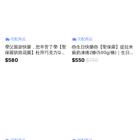
宅配商品
宅配商品
🥸父親節快樂，您辛苦了🥸【聖
🎂生日快樂🎂【聖保羅】提拉米
保羅烘焙花園】杜拜巧克力Q餅1
蘇奶凍捲2條(500g/條)｜生日｜
盒(4入/盒，49g/入)｜$169元加
慶生
$580
$550
$750
購新品祝福再升級｜