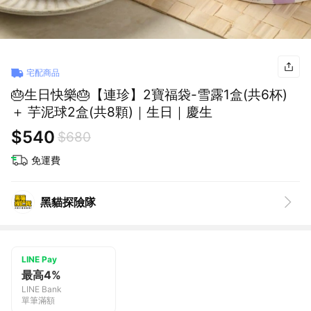
宅配商品
🎂生日快樂🎂【連珍】2寶福袋-雪露1盒(共6杯)
＋ 芋泥球2盒(共8顆)｜生日｜慶生
$540
$680
免運費
黑貓探險隊
LINE Pay
最高4%
LINE Bank
單筆滿額