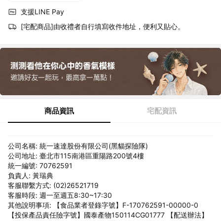
支援LINE Pay
[宅配商品]由收禮者自行填寫收件地址，便利又貼心。
商品資訊
宅配資訊
公司名稱: 統一速達股份有限公司(黑貓探險隊)
公司地址: 臺北市115南港區重陽路200號4樓
統一編號: 70762591
負責人: 黃瑞典
客服聯繫方式: (02)26521719
客服時段: 週一至週五8:30~17:30
其他說明事項: 【食品業者登錄字號】F-170762591-00000-0
【投保產品責任險字號】國泰產物150114CG01777 【配送辦法】