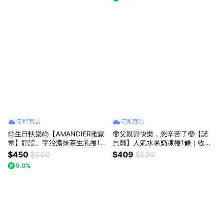
宅配商品
宅配商品
🎂生日快樂🎂【AMANDIER雅蒙
🥸父親節快樂，您辛苦了🥸【諾
蒂】靜謐。宇治濃抹茶生乳捲1
貝爾】人氣水果奶凍捲1條｜收
條 (370g/條)｜生日｜慶生｜
禮人可選口味
$450
$660
$409
$590
5.0%