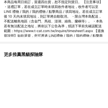
本商品每周日前訂，當週四出貨，恕不指定到貨日。 【注意事項】
・送禮訂單，若在成立訂單時未填寫收件者地址，收件者可以至
LINE 禮物 / 我的 / 我的禮物 / 點擊商品 / 填寫地址。若在成立訂單
後 10 天內未填寫地址，則訂單將自動取消。 ・限台灣本島配送，
不配送離島地區（含金門、馬祖、澎湖、綠島、蘭嶼等）。 ・本島
若有無法配送之地址，將依以下公告為準，煩請下單前先確認配送
範圍：https://www.t-cat.com.tw/inquire/timesheet1.aspx 【退換
貨說明】如欲退貨，您可透過 LINE禮物 / 我的 / 我的禮物 / 點擊商
品 / 洽詢訂單問題，提出取消要求給供應商。本商品無法提供換貨
服務，如需其他商品請您重新購買。
更多推薦黑貓探險隊
看更多