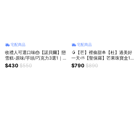
宅配商品
宅配商品
收禮人可選口味🎂【諾貝爾】戀
🥭【芒】裡偷甜🧆【杜】過美好
雪糕-原味/芋頭/巧克力3選1｜慶
一天⛅【聖保羅】芒果珠寶盒1
生｜生日蛋糕
盒+杜拜巧克力Q餅1盒｜季節限
$430
$550
$790
$890
定｜芒果季｜超人氣韓國甜點