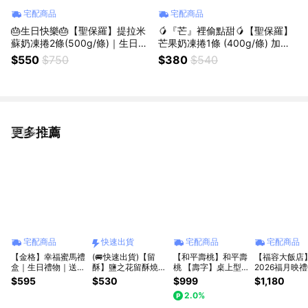
宅配商品
宅配商品
🎂生日快樂🎂【聖保羅】提拉米
🥭『芒』裡偷點甜🥭【聖保羅】
蘇奶凍捲2條(500g/條)｜生日｜
芒果奶凍捲1條 (400g/條) 加贈
慶生
燒果子千層1片｜犒賞自己｜好
$550
$750
$380
$540
友分享｜季節限定｜芒果季
更多推薦
看更多
宅配商品
快速出貨
宅配商品
宅配商品
【金格】幸福蜜馬禮
(🚐快速出貨)【留
【和平壽桃】和平壽
【福容大飯店
盒｜生日禮物｜送禮
酥】鹽之花留酥燒禮
桃 【壽字】桌上型
2026福月映
推薦｜感謝禮
盒6入｜感謝禮、日
壽桃塔 慶生壽桃 台
月餅禮盒(6入)
$595
$530
$999
$1,180
常送禮
灣人的生日蛋糕
牌提袋)|拾貳
2.0%
12baskets