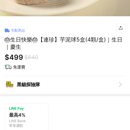
宅配商品
🎂生日快樂🎂【連珍】芋泥球5盒(4顆/盒)｜生日
｜慶生
$499
$640
免運費
黑貓探險隊
LINE Pay
最高4%
LINE Bank
單筆滿額