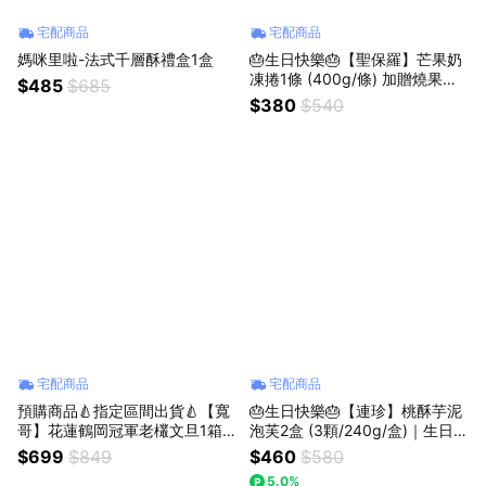
宅配商品
宅配商品
媽咪里啦-法式千層酥禮盒1盒
🎂生日快樂🎂【聖保羅】芒果奶
凍捲1條 (400g/條) 加贈燒果子
$485
$685
千層1片｜生日｜慶生｜季節限
$380
$540
定｜芒果季
宅配商品
宅配商品
預購商品🍐指定區間出貨🍐【寬
🎂生日快樂🎂【連珍】桃酥芋泥
哥】花蓮鶴岡冠軍老欉文旦1箱
泡芙2盒 (3顆/240g/盒)｜生日｜
(6kg/箱)｜鶴岡老欉 產地直送｜
慶生｜
$699
$849
$460
$580
東部柚王獲獎無數｜中秋禮盒
5.0%