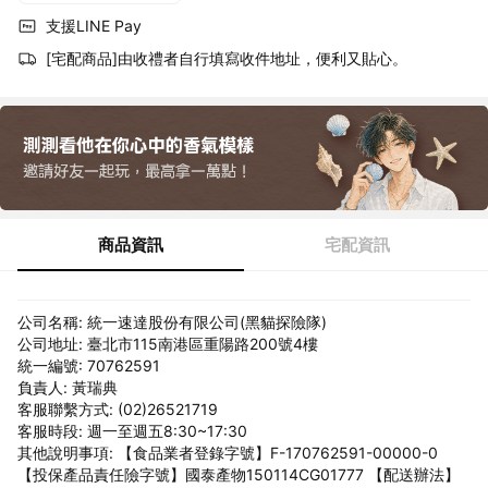
支援LINE Pay
[宅配商品]由收禮者自行填寫收件地址，便利又貼心。
商品資訊
宅配資訊
公司名稱: 統一速達股份有限公司(黑貓探險隊)
公司地址: 臺北市115南港區重陽路200號4樓
統一編號: 70762591
負責人: 黃瑞典
客服聯繫方式: (02)26521719
客服時段: 週一至週五8:30~17:30
其他說明事項: 【食品業者登錄字號】F-170762591-00000-0
【投保產品責任險字號】國泰產物150114CG01777 【配送辦法】