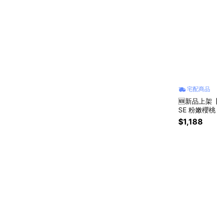
宅配商品
🆕新品上架
SE 粉嫩櫻
作，等待期約1
$1,188