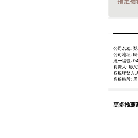
公司名稱: 
公司地址: 民
統一編號: 94
負責人: 廖
客服聯繫方式: 
客服時段: 周
更多推薦
看更多