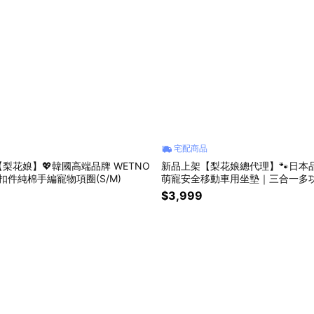
宅配商品
【梨花娘】💖韓國高端品牌 WETNO
新品上架【梨花娘總代理】🐾日本品牌S
屬扣件純棉手編寵物項圈(S/M)
萌寵安全移動車用坐墊｜三合一多
空氣寵物床
$3,999