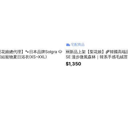
宅配商品
娘總代理】🐾日本品牌Solgra 🐶
🆕新品上架【梨花娘】🌾韓國高端品
結寵物夏日浴衣(XS~XXL)
SE 漫步微風森林｜韓系手感毛絨苔
工製作，等待期約10~15天)
$1,350