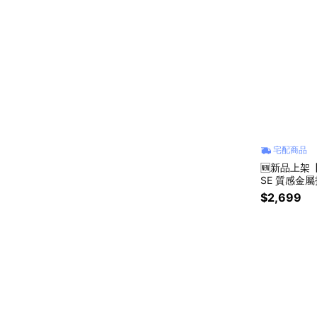
宅配商品
🆕新品上架
SE 質感金
$2,699