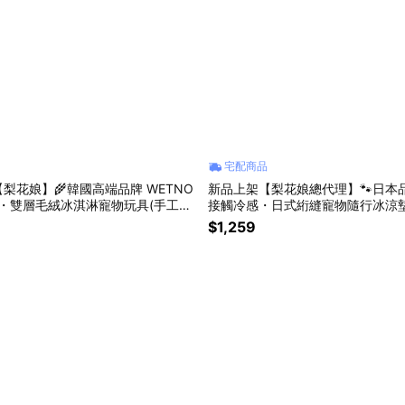
宅配商品
【梨花娘】🌾韓國高端品牌 WETNO
新品上架【梨花娘總代理】🐾日本品牌S
桃・雙層毛絨冰淇淋寵物玩具(手工製
接觸冷感・日式絎縫寵物隨行冰涼墊
0~15天)
$1,259