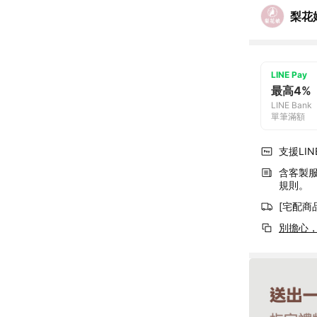
梨花
LINE Pay
最高4%
LINE Bank
單筆滿額
支援LINE
含客製
規則。
[宅配商
別擔心