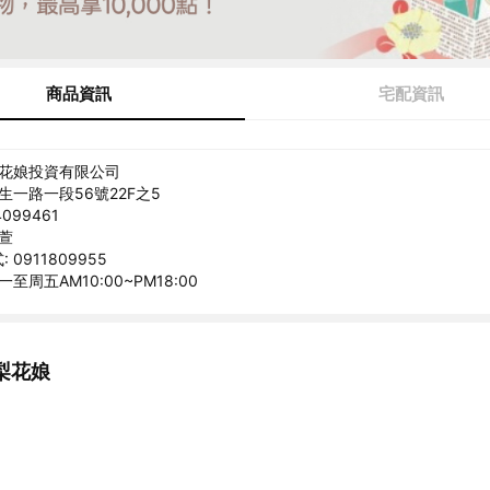
商品資訊
宅配資訊
梨花娘投資有限公司
生一路一段56號22F之5
099461
又萱
0911809955
一至周五AM10:00~PM18:00
梨花娘