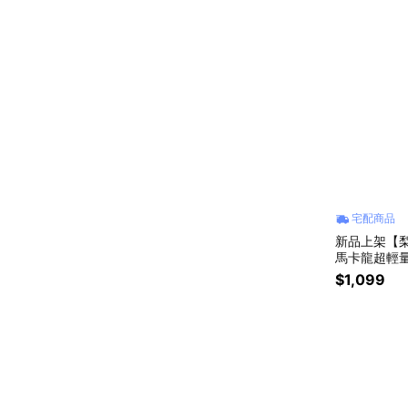
宅配商品
新品上架【梨花
馬卡龍超輕量
圈(3色)
$1,099