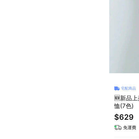
宅配商品
🆕新品上
恤(7色)
$629
免運費