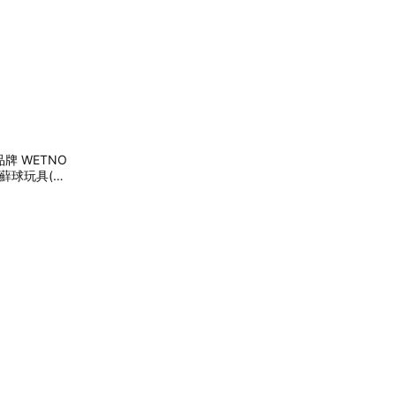
牌 WETNO
蘚球玩具(手