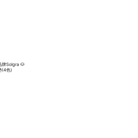
olgra 🐶
(4色)