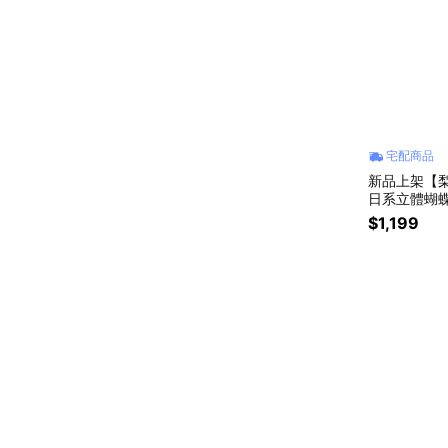
宅配商品
新品上架【梨花
日系立體蝴蝶
$1,199