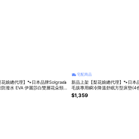
宅配商品
娘總代理】🐾日本品牌Solgra🍰
新品上架【梨花娘總代理】🐾日本品牌S
防潑水 EVA 伊麗莎白雙層花朵頸
毛孩專用瞬冷降溫舒眠方型床墊(4色
$1,359