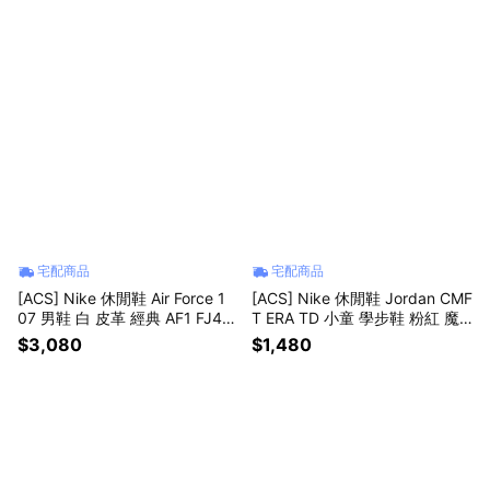
宅配商品
宅配商品
[ACS] Nike 休閒鞋 Air Force 1
[ACS] Nike 休閒鞋 Jordan CMF
07 男鞋 白 皮革 經典 AF1 FJ41
T ERA TD 小童 學步鞋 粉紅 魔
46-134
鬼氈 HQ0508-601
$3,080
$1,480