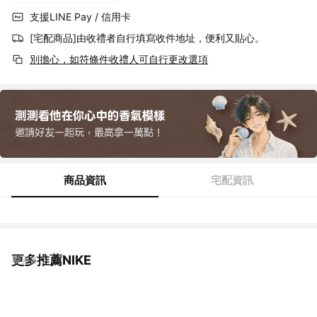
支援LINE Pay / 信用卡
[宅配商品]由收禮者自行填寫收件地址，便利又貼心。
別擔心，如符條件收禮人可自行更改選項
商品資訊
宅配資訊
更多推薦NIKE
看更多