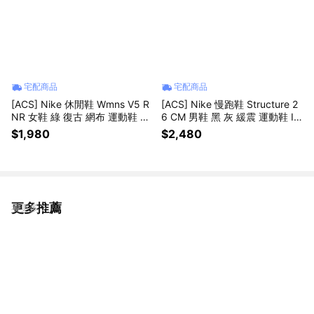
宅配商品
宅配商品
[ACS] Nike 休閒鞋 Wmns V5 R
[ACS] Nike 慢跑鞋 Structure 2
NR 女鞋 綠 復古 網布 運動鞋 H
6 CM 男鞋 黑 灰 緩震 運動鞋 IF
Q7901-301
4487-001
$1,980
$2,480
更多推薦
看更多