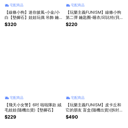
宅配商品
宅配商品
【線條小狗】迷你披風-小金/小
【玩樂主義FUNISM】線條小狗
白【墊腳石】娃娃玩偶 吊飾 鑰
第二彈 鑰匙圈-睡衣/邱比特/貝殼
匙圈 娃衣
【墊腳石】
$320
$220
宅配商品
宅配商品
【飛天小女警】6吋 啦啦隊款 絨
【玩樂主義FUNISM】皮卡丘和
毛娃娃(隨機出貨)【墊腳石】
它的朋友 盲盒(隨機出貨)(拆封不
退)【墊腳石】精靈寶可夢
$229
$490