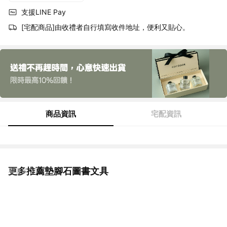
支援LINE Pay
[宅配商品]由收禮者自行填寫收件地址，便利又貼心。
商品資訊
宅配資訊
更多推薦墊腳石圖書文具
看更多