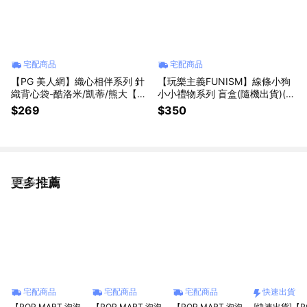
宅配商品
宅配商品
【PG 美人網】織心相伴系列 針
【玩樂主義FUNISM】線條小狗
織背心袋-酷洛米/凱蒂/熊大【墊
小小禮物系列 盲盒(隨機出貨)(拆
腳石】手提袋 三麗鷗 Line Frien
封不退)【墊腳石】公仔 盒玩 擺
$269
$350
ds
飾
更多推薦
看更多
宅配商品
宅配商品
宅配商品
快速出貨
【POP MART 泡泡
【POP MART 泡泡
【POP MART 泡泡
[快速出貨]【P