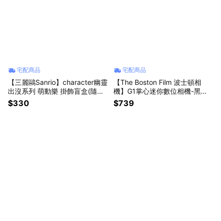
宅配商品
宅配商品
【三麗鷗Sanrio】character幽靈
【The Boston Film 波士頓相
出沒系列 萌動樂 掛飾盲盒(隨機
機】G1掌心迷你數位相機-黑色/
出貨)(拆封不退)【墊腳石】吊飾
咖啡色/白色【墊腳石】出貨時間
$330
$739
鑰匙圈
約3~14日工作天(不含例假日)預
購