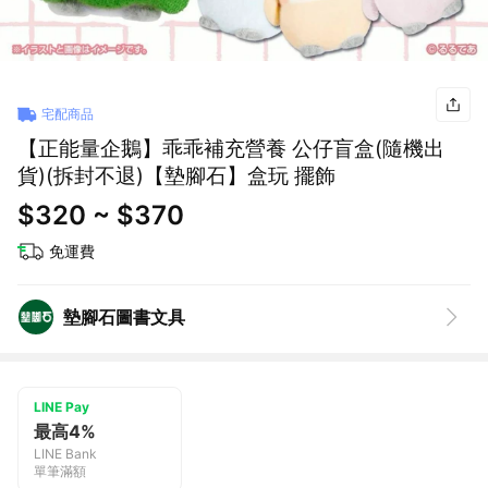
宅配商品
【正能量企鵝】乖乖補充營養 公仔盲盒(隨機出
貨)(拆封不退)【墊腳石】盒玩 擺飾
$320 ~ $370
免運費
墊腳石圖書文具
LINE Pay
最高4%
LINE Bank
單筆滿額