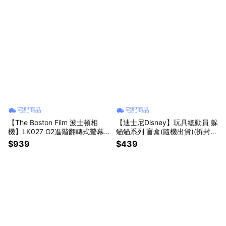
宅配商品
宅配商品
【The Boston Film 波士頓相
【迪士尼Disney】玩具總動員 躲
機】LK027 G2進階翻轉式螢幕
貓貓系列 盲盒(隨機出貨)(拆封不
掌心迷你數位相機-黑色/咖啡色/
退)【墊腳石】皮克斯Pixar 盒玩
$939
$439
白色【墊腳石】出貨時間約3~14
擺飾
日工作天(不含例假日)預購