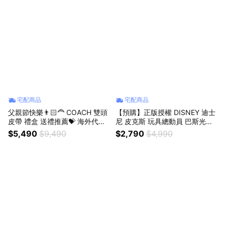
宅配商品
宅配商品
父親節快樂👨🏻‍🦰 COACH 雙頭
【預購】正版授權 DISNEY 迪士
皮帶 禮盒 送禮推薦💝 海外代購
尼 皮克斯 玩具總動員 巴斯光年
保證正版 生日禮物 情人節禮物
發聲 可動 手辦 公仔 送禮推薦💝
$5,490
$9,490
$2,790
$4,990
生日禮物 情人節禮物