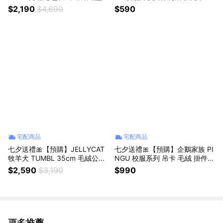
玻璃吸管杯 635ML 生日快樂 生
毛絨掛件 娃娃 生日禮物 生日快
$2,190
$4,690
$590
日禮物 情人節快樂
樂 情人節禮物 情人節快樂
宅配商品
宅配商品
七夕送禮🎀【預購】JELLYCAT
七夕送禮🎀【預購】企鵝家族 PI
牧羊犬 TUMBL 35cm 毛絨公仔
NGU 校服系列 吊卡 毛絨 掛件
海外代購保證正版 生日禮物 情
吊飾 娃娃 生日禮物 情人節禮物
$2,590
$3,190
$990
人節禮物
情人節快樂
更多推薦
看更多