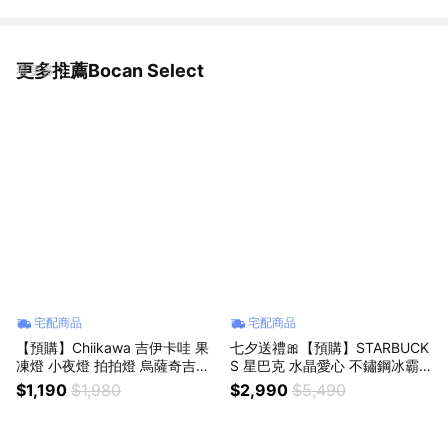
更多推薦Bocan Select
看更多
宅配商品
宅配商品
【預購】Chiikawa 吉伊卡哇 果
七夕送禮🎀【預購】STARBUCK
凍燈 小夜燈 拍拍燈 烏薩奇吉伊
S 星巴克 水晶愛心 不鏽鋼冰霸
生日禮物 生日快樂 情人節禮物
杯 吸管杯 禮盒裝 670ML 生日快
$1,190
$1,980
$2,990
$5,490
情人節快樂
樂 生日禮物