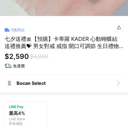
宅配商品
七夕送禮🎀【預購】卡蒂羅 KADER 心動蝴蝶結
送禮推薦💝 男女對戒 戒指 開口可調節 生日禮物
情人節禮物
$2,590
$4,900
免運費
Bocan Select
LINE Pay
最高4%
LINE Bank
單筆滿額