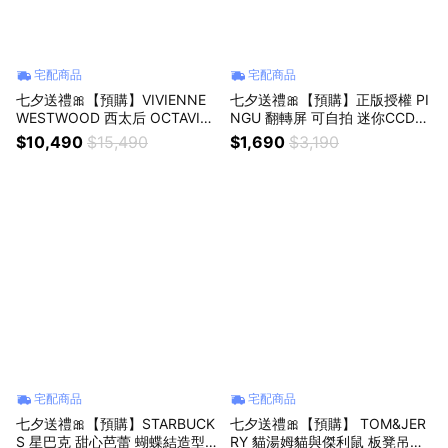
宅配商品
宅配商品
七夕送禮🎀【預購】VIVIENNE
七夕送禮🎀【預購】正版授權 PI
WESTWOOD 西太后 OCTAVIE
NGU 翻轉屏 可自拍 迷你CCD相
帶鑽 蝴蝶結 土星 手鍊 女款 二色
機 生日快樂 生日禮物 情人節禮
$10,490
$15,490
$1,690
$3,190
送禮推薦💝 生日禮物 情人節禮
物
物
宅配商品
宅配商品
七夕送禮🎀【預購】STARBUCK
七夕送禮🎀【預購】 TOM&JER
S 星巴克 甜心芭蕾 蝴蝶結造型
RY 貓湯姆貓與傑利鼠 板凳吊飾