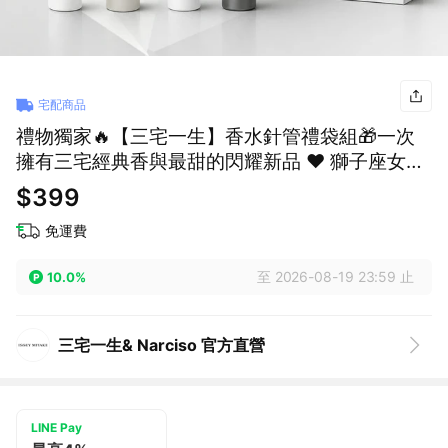
宅配商品
禮物獨家🔥【三宅一生】香水針管禮袋組🎁一次
擁有三宅經典香與最甜的閃耀新品 ❤️ 獅子座女神
送女友 生日快樂 ISSEY MIYAKE 香水禮物 七夕
$399
情人節禮物
免運費
至 2026-08-19 23:59 止
10.0%
三宅一生& Narciso 官方直營
LINE Pay