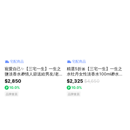
宅配商品
宅配商品
寵愛自己✨【三宅一生】一生之
精選5折🎀【三宅一生】一生之
鹽淡香水🎁情人節送給男友/老公
水牡丹女性淡香水100ml🎁水生
禮物推薦❤️ 海洋木質香調 獅子
花香木質調🌸獅子座女神禮物推
$2,850
$2,325
$4,650
座男神生日快樂 香水禮物 七夕
薦❤️ISSEY MIYAKE 香水禮物 七
10.0%
10.0%
情人節禮物 父親節禮物 送男生
夕 情人節禮物
品牌會員
品牌會員