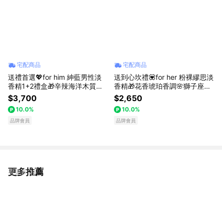
宅配商品
宅配商品
送禮首選💖for him 紳藍男性淡
送到心坎禮💟for her 粉裸繆思淡
香精1+2禮盒🎁辛辣海洋木質調
香精🎁花香琥珀香調🌸獅子座女
限量禮盒🌲獅子座男神禮物推薦
神生日快樂❤️【NARCISO ROD
$3,700
$2,650
❤️ 【NARCISO RODRIGUEZ】
RIGUEZ 香水禮物 七夕 情人節禮
10.0%
10.0%
香水禮物 七夕 情人節禮物 父親
物
節禮物 送男生
品牌會員
品牌會員
更多推薦
看更多