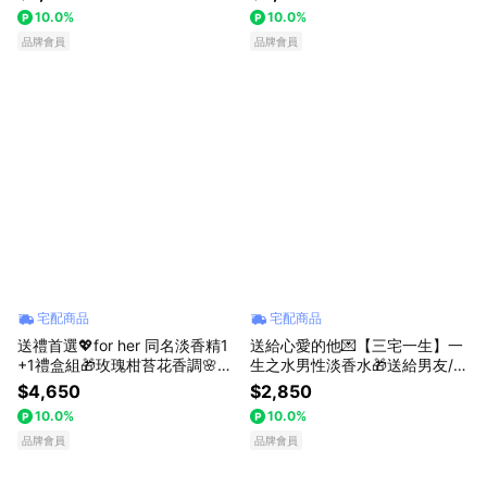
ODRIGUEZ】 香水禮物 七夕 情
獅子座女神 送女友 生日快樂 香
10.0%
10.0%
人節禮物
水禮物 七夕 情人節禮物
品牌會員
品牌會員
宅配商品
宅配商品
送禮首選💖for her 同名淡香精1
送給心愛的他💌【三宅一生】一
+1禮盒組🎁玫瑰柑苔花香調🌸獅
生之水男性淡香水🎁送給男友/老
子座仙女禮物推薦❤️ 【NARCIS
公禮物推薦❤️柑橘木質辛香調 男
$4,650
$2,850
O RODRIGUEZ】 香水禮物 七夕
神獅子座生日快樂_ISSEY MIYA
10.0%
10.0%
情人節禮物
KE 香水禮物 七夕 情人節禮物 父
品牌會員
親節禮物 送男生
品牌會員