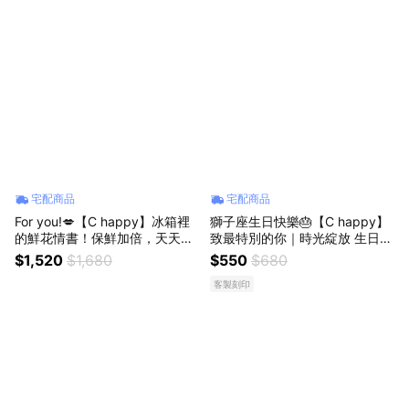
宅配商品
宅配商品
For you!💋【C happy】冰箱裡
獅子座生日快樂🎂【C happy】
的鮮花情書！保鮮加倍，天天告
致最特別的你｜時光綻放 生日祝
白_獨家冰箱花
福情書信封花禮_可代寫祝福_可
$1,520
$1,680
$550
$680
掛式
客製刻印