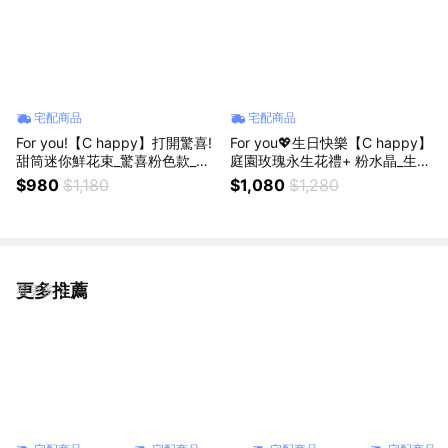
宅配商品
宅配商品
For you!【C happy】打開驚喜!
For you💖生日快樂【C happy】
甜筒迷你鮮花束_驚喜粉色款_全
庭園玫瑰永生花禮+ 粉水晶_生日
省低溫宅配
禮物
$980
$1,180
$1,080
$1,280
更多推薦
看更多