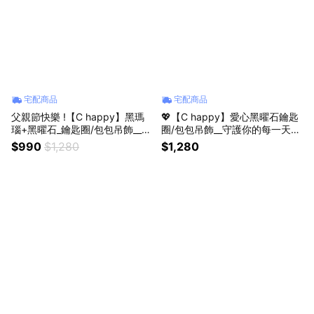
宅配商品
宅配商品
父親節快樂 !【C happy】黑瑪
💖【C happy】愛心黑曜石鑰匙
瑙+黑曜石_鑰匙圈/包包吊飾__外
圈/包包吊飾__守護你的每一天_
出保平安
生日禮物_送男生首選
$990
$1,280
$1,280