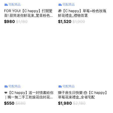
宅配商品
宅配商品
FOR YOU!【C happy】打開驚
🎁【C happy】草莓+粉色玫瑰
喜! 甜筒迷你鮮花束_驚喜粉色款_
鮮花禮盒_禮物首選
全省宅配
$980
$1,180
$1,520
$1,900
宅配商品
宅配商品
💋【C happy】送一封情書給你
獅子座生日快樂 🎂【C happy】
｜獨一無二手工乾燥花信封花禮_
草莓花束禮盒_全省宅配
可掛式+代寫祝福
$550
$680
$1,980
$2,180