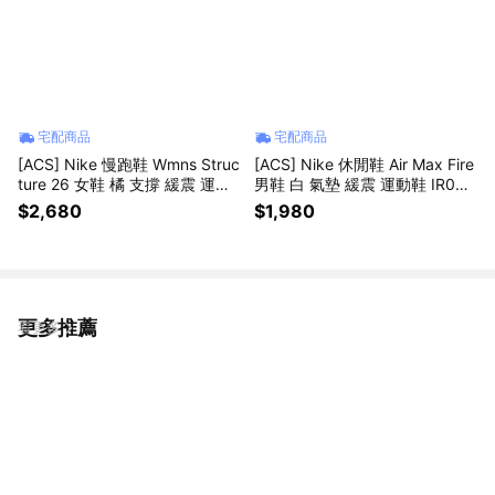
宅配商品
宅配商品
[ACS] Nike 慢跑鞋 Wmns Struc
[ACS] Nike 休閒鞋 Air Max Fire
ture 26 女鞋 橘 支撐 緩震 運動
男鞋 白 氣墊 緩震 運動鞋 IR081
鞋 HJ1101-113
9-100
$2,680
$1,980
更多推薦
看更多