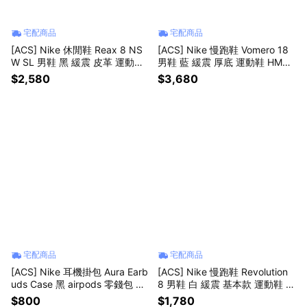
宅配商品
宅配商品
[ACS] Nike 休閒鞋 Reax 8 NS
[ACS] Nike 慢跑鞋 Vomero 18
W SL 男鞋 黑 緩震 皮革 運動鞋 I
男鞋 藍 緩震 厚底 運動鞋 HM68
R5118-004
03-404
$2,580
$3,680
宅配商品
宅配商品
[ACS] Nike 耳機掛包 Aura Earb
[ACS] Nike 慢跑鞋 Revolution
uds Case 黑 airpods 零錢包 N1
8 男鞋 白 緩震 基本款 運動鞋 H
01237401-3OS
J9198-122
$800
$1,780