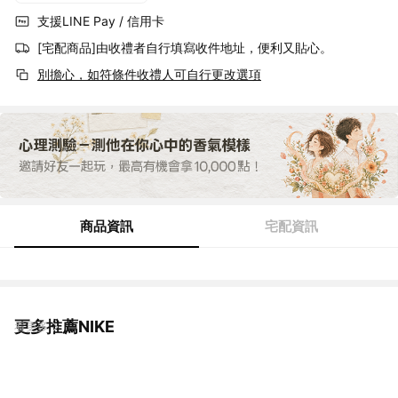
支援LINE Pay / 信用卡
[宅配商品]由收禮者自行填寫收件地址，便利又貼心。
別擔心，如符條件收禮人可自行更改選項
商品資訊
宅配資訊
更多推薦NIKE
看更多