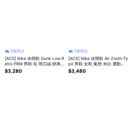
宅配商品
宅配商品
[ACS] Nike 休閒鞋 Dunk Low R
[ACS] Nike 休閒鞋 Air Zoom-Ty
etro PRM 男鞋 棕 燈芯絨 經典 I
pe 男鞋 女鞋 氣墊 米白 運動鞋
B7746-201
厚底 DJ5208-103
$3,280
$3,480