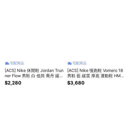
宅配商品
宅配商品
[ACS] Nike 休閒鞋 Jordan Trun
[ACS] Nike 慢跑鞋 Vomero 18
ner Flow 男鞋 白 低筒 喬丹 緩震
男鞋 藍 緩震 厚底 運動鞋 HM68
IR2281-100
03-404
$2,280
$3,680