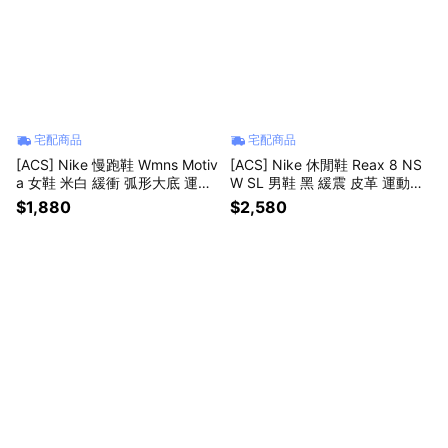
宅配商品
宅配商品
[ACS] Nike 慢跑鞋 Wmns Motiv
[ACS] Nike 休閒鞋 Reax 8 NS
a 女鞋 米白 緩衝 弧形大底 運動
W SL 男鞋 黑 緩震 皮革 運動鞋 I
鞋 DV1238-113
R5118-004
$1,880
$2,580