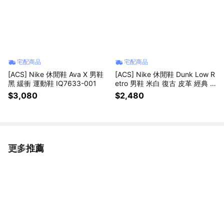
宅配商品
宅配商品
[ACS] Nike 休閒鞋 Ava X 男鞋
[ACS] Nike 休閒鞋 Dunk Low R
黑 緩衝 運動鞋 IQ7633-001
etro 男鞋 米白 復古 皮革 經典 H
F5441-008
$3,080
$2,480
更多推薦
看更多