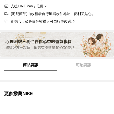
支援LINE Pay / 信用卡
[宅配商品]由收禮者自行填寫收件地址，便利又貼心。
別擔心，如符條件收禮人可自行更改選項
商品資訊
宅配資訊
更多推薦NIKE
看更多