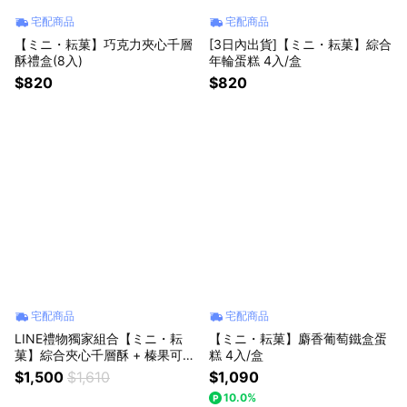
宅配商品
宅配商品
【ミニ・耘菓】巧克力夾心千層
[3日內出貨]【ミニ・耘菓】綜合
酥禮盒(8入)
年輪蛋糕 4入/盒
$820
$820
宅配商品
宅配商品
LINE禮物獨家組合【ミニ・耘
【ミニ・耘菓】麝香葡萄鐵盒蛋
菓】綜合夾心千層酥 + 榛果可可
糕 4入/盒
小花餅 各x1盒
$1,500
$1,610
$1,090
10.0%