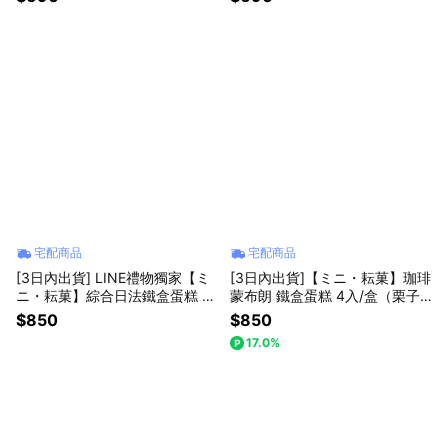
宅配商品
宅配商品
[3日內出貨] LINE禮物獨家【ミ
[3日內出貨]【ミニ・耘菓】珈琲
ニ・耘菓】綜合日法鐵盒蛋糕 (
蒙布朗 鐵盒蛋糕 4入/盒（栗子
初雪莓菓+金映芒菓 各2入，共4
甜點）
$850
$850
入/盒 ) （獨家甜點）(芒果季)
17.0%
（消暑甜點）