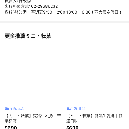
負責人: 陳俊諺
客服聯繫方式: 02-29686232
客服時段: 週一至週五9:30~12:00,13:00~16:30 ( 不含國定假日 )
更多推薦ミニ・耘菓
看更多
宅配商品
宅配商品
【ミニ・耘菓】雙餡生乳捲｜芒
【ミニ・耘菓】雙餡生乳捲｜任
果奶霜
選口味
$690
$690