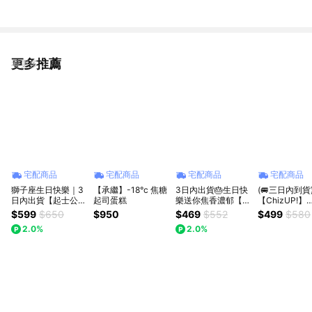
更多推薦
看更多
宅配商品
宅配商品
宅配商品
宅配商品
獅子座生日快樂｜3
【承繼】-18°c 焦糖
3日內出貨🎂生日快
(🚐三日內到貨
日內出貨【起士公
起司蛋糕
樂送你焦香濃郁【奧
【ChizUP!】
爵】〔星座〕輕乳酪
瑪烘焙】北海道重乳
【BABY日曆
$599
$650
$950
$469
$552
$499
$580
生日蛋糕(6吋)(獅子
巴斯克蛋糕(4吋) 多
專屬日期_187
2.0%
2.0%
座蛋糕、蛋糕、星座
口味任選 杜拜巧克
經典特濃起司
蛋糕)
力Q餅 加價購 獅子
(D+3到貨)/
座生日快樂 情人節
糕/禮盒
快樂 520快樂 慶祝
蛋糕 生日蛋糕