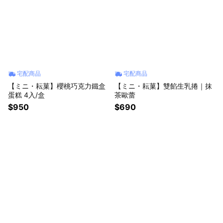
宅配商品
宅配商品
【ミニ・耘菓】櫻桃巧克力鐵盒
【ミニ・耘菓】雙餡生乳捲｜抹
蛋糕 4入/盒
茶歐蕾
$950
$690