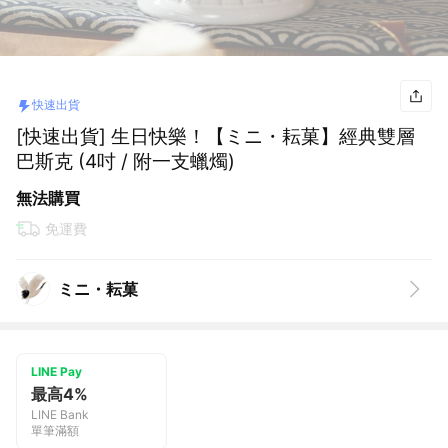
快速出貨
[快速出貨] 生日快樂！【ミニ・耘菓】經典雙層
巴斯克 (4吋 / 附一支蠟燭)
無法購買
免運費
ミニ・耘菓
LINE Pay
最高4%
LINE Bank
單筆滿額