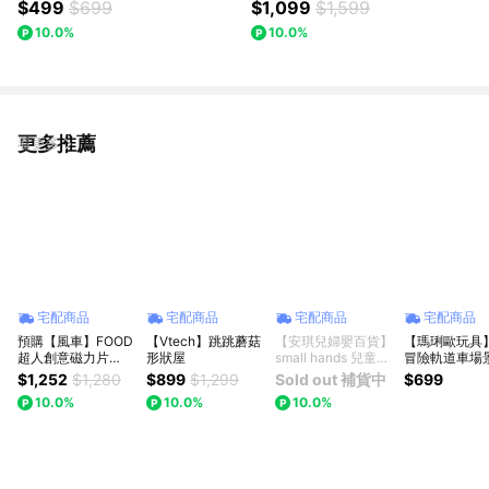
$499
$699
$1,099
$1,599
10.0%
10.0%
更多推薦
看更多
宅配商品
宅配商品
宅配商品
宅配商品
預購【風車】FOOD
【Vtech】跳跳蘑菇
【安琪兒婦嬰百貨】
【瑪琍歐玩具
超人創意磁力片
形狀屋
small hands 兒童小
冒險軌道車場
STEAM摩天樂園滑
手布書(農場篇)
組/ZX-663A
$1,252
$1,280
$899
$1,299
Sold out 補貨中
$699
道滾球｜磁力積木｜
10.0%
10.0%
10.0%
益智玩具｜生日禮物
｜兒童禮物｜送禮推
薦｜周歲禮物｜抓周
禮物｜滿月禮物