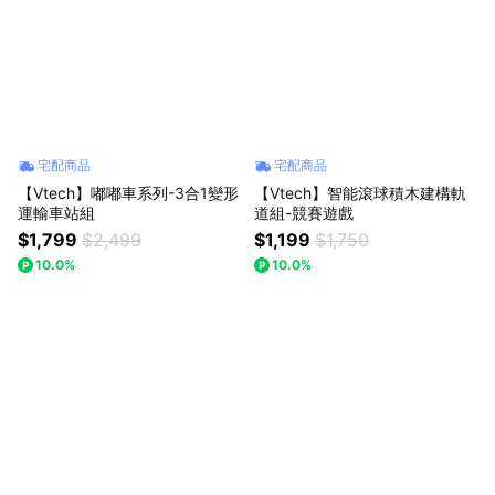
宅配商品
宅配商品
【Vtech】嘟嘟車系列-3合1變形
【Vtech】智能滾球積木建構軌
運輸車站組
道組-競賽遊戲
$1,799
$2,499
$1,199
$1,750
10.0%
10.0%