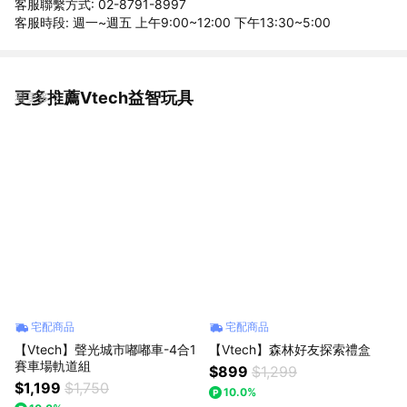
客服聯繫方式: 02-8791-8997
客服時段: 週一~週五 上午9:00~12:00 下午13:30~5:00
更多推薦Vtech益智玩具
看更多
宅配商品
宅配商品
【Vtech】聲光城市嘟嘟車-4合1
【Vtech】森林好友探索禮盒
賽車場軌道組
$899
$1,299
$1,199
$1,750
10.0%