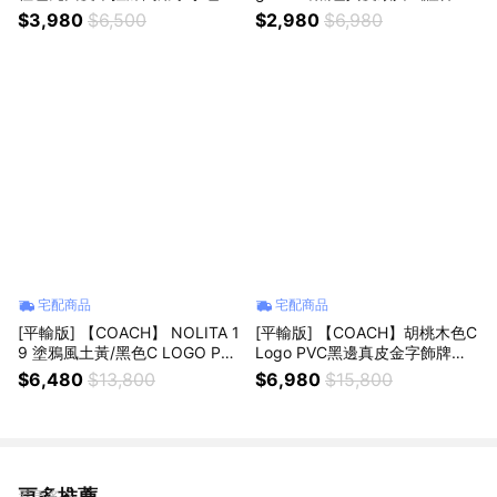
品平輸
卡夾組 真品平輸
$3,980
$6,500
$2,980
$6,980
宅配商品
宅配商品
[平輸版] 【COACH】 NOLITA 1
[平輸版] 【COACH】胡桃木色C
9 塗鴉風土黃/黑色C LOGO PVC
Logo PVC黑邊真皮金字飾牌斜
手提掛小包 真品平輸
背相機包 真品平輸
$6,480
$13,800
$6,980
$15,800
更多推薦
看更多