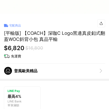
宅配商品
[平輸版] 【COACH】深咖C Logo黑邊真皮釦式翻
蓋WOC斜背小包 真品平輸
$6,820
$16,800
免運費
普風歐美精品
LINE Pay
最高4%
LINE Bank
單筆滿額