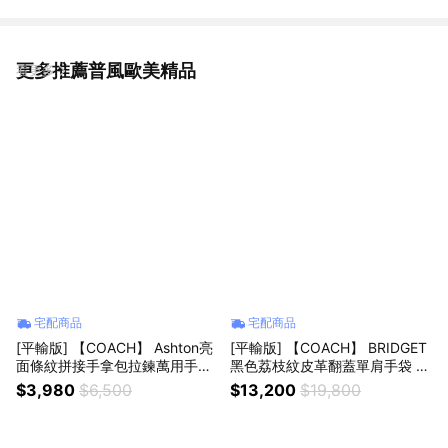
更多推薦普風歐美精品
看更多
宅配商品
宅配商品
[平輸版] 【COACH】 Ashton亮
[平輸版] 【COACH】 BRIDGET
面條紋拼接手拿包拉鍊萬用手拿
黑色荔枝紋皮革翻蓋單肩手袋 真
包 真品平輸
品平輸
$3,980
$6,500
$13,200
$19,800