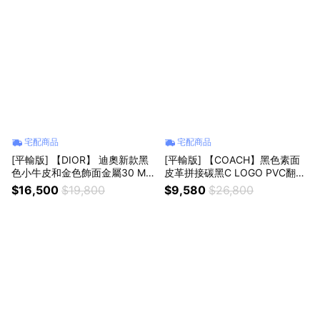
宅配商品
宅配商品
[平輸版] 【DIOR】 迪奧新款黑
[平輸版] 【COACH】黑色素面
色小牛皮和金色飾面金屬30 MO
皮革拼接碳黑C LOGO PVC翻蓋
NTAIGNE 雙環手帶 真品平輸
斜背郵差男包 真品平輸
$16,500
$19,800
$9,580
$26,800