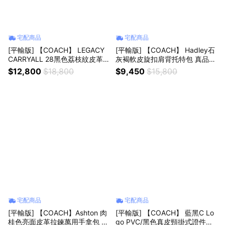
宅配商品
宅配商品
[平輸版] 【COACH】 LEGACY
[平輸版] 【COACH】 Hadley石
CARRYALL 28黑色荔枝紋皮革
灰褐軟皮旋扣肩背托特包 真品平
三層手提/肩斜背包 真品平輸
輸
$12,800
$18,800
$9,450
$15,800
宅配商品
宅配商品
[平輸版] 【COACH】Ashton 肉
[平輸版] 【COACH】 藍黑C Lo
桂色亮面皮革拉鍊萬用手拿包 真
go PVC/黑色真皮頸掛式證件票