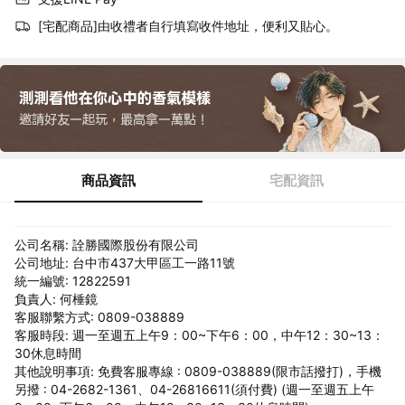
[宅配商品]由收禮者自行填寫收件地址，便利又貼心。
商品資訊
宅配資訊
公司名稱: 詮勝國際股份有限公司
公司地址: 台中市437大甲區工一路11號
統一編號: 12822591
負責人: 何棰鏡
客服聯繫方式: 0809-038889
客服時段: 週一至週五上午9：00~下午6：00，中午12：30~13：
30休息時間
其他說明事項: 免費客服專線 : 0809-038889(限市話撥打)，手機
另撥 : 04-2682-1361、04-26816611(須付費) (週一至週五上午