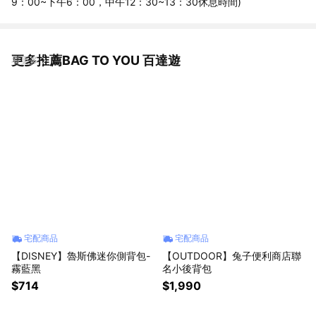
9：00~下午6：00，中午12：30~13：30休息時間)
更多推薦BAG TO YOU 百達遊
看更多
宅配商品
宅配商品
【DISNEY】魯斯佛迷你側背包-
【OUTDOOR】兔子便利商店聯
霧藍黑
名小後背包
$714
$1,990