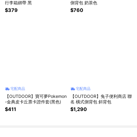
行李箱綁帶 黑
側背包 奶茶色
$379
$760
宅配商品
宅配商品
【OUTDOOR】寶可夢Pokemon
【OUTDOOR】兔子便利商店 聯
-金典皮卡丘票卡證件套(黑色)
名 橫式側背包 斜背包
$411
$1,290