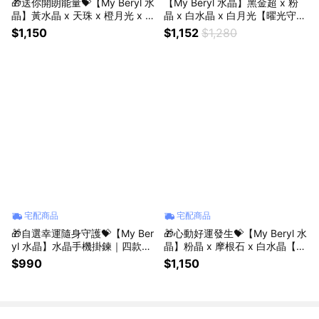
🎁送你開朗能量💝【My Beryl 水
【My Beryl 水晶】黑金超 x 粉
晶】黃水晶 x 天珠 x 橙月光 x 金
晶 x 白水晶 x 白月光【曜光守
太陽 x 葡萄石【暖橙聚喜・福運
心・柔月淨念】水晶手鍊 #能量
$1,150
$1,152
$1,280
隨行】水晶手鍊 #招財納福 #平
淨化 #溫柔守護 #人緣好感
安祈福 #魅力加分
宅配商品
宅配商品
🎁自選幸運隨身守護💝【My Ber
🎁心動好運發生💝【My Beryl 水
yl 水晶】水晶手機掛鍊｜四款風
晶】粉晶 x 摩根石 x 白水晶【粉
格・自選幸運・隨身守護 #手機
月心願・甜戀微光】水晶手鍊 #
$990
$1,150
掛鍊 #水晶掛飾 #幸運小物 #生
招桃花 #好人緣 #溫柔療癒 #人
日禮物 #送禮推薦 #自選款式
緣拓展 #自信魅力