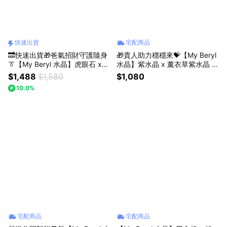
快速出貨
宅配商品
🔜快速出貨🎁爸氣招財守護隨身
🎁貴人助力穩穩來💝【My Beryl
👔【My Beryl 水晶】虎眼石 x
水晶】紫水晶 x 薰衣草紫水晶 x
黃水晶 x 白水晶 x 銀曜貔貅【金
黃水晶 x 藍紋瑪瑙【紫晶引貴・
$1,488
$1,580
$1,080
虎盈門・福運隨行】水晶手鍊 #
金運啟程】水晶手鍊 #貴人助力
10.0%
男款 #中性款 #招財開運 #守護
#招財納福 #溝通順利 #人緣拓
財氣 #生日禮物 #父親節
展
宅配商品
宅配商品