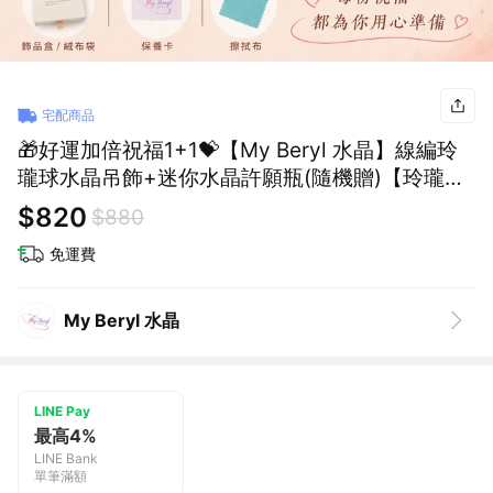
宅配商品
🎁好運加倍祝福1+1💝【My Beryl 水晶】線編玲
瓏球水晶吊飾+迷你水晶許願瓶(隨機贈)【玲瓏藏
運・好運隨行】 #招財能量 #開運吊飾 #隨身守護
$820
$880
#送禮推薦 #畢業禮物
免運費
My Beryl 水晶
LINE Pay
最高4%
LINE Bank
單筆滿額