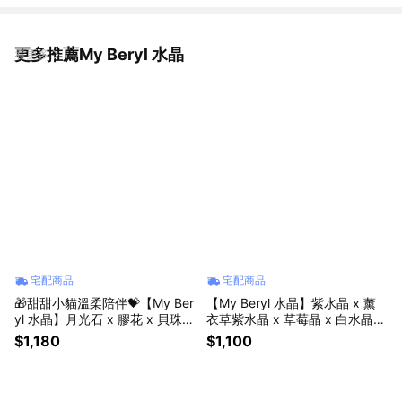
更多推薦My Beryl 水晶
看更多
宅配商品
宅配商品
🎁甜甜小貓溫柔陪伴💝【My Ber
【My Beryl 水晶】紫水晶 x 薰
yl 水晶】月光石 x 膠花 x 貝珠
衣草紫水晶 x 草莓晶 x 白水晶
【花貓月語・溫柔陪伴】水晶手
【極致紫域．智慧律動】水晶手
$1,180
$1,100
鍊 #招人緣 #魅力提升 #助人際
鍊｜智慧覺醒｜安定思緒
關係