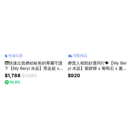
快速出貨
宅配商品
🔜快速出貨🎁給歐爸的專屬守護
🎁貴人相助好運同行💝【My Ber
👔【My Beryl 水晶】黑金超 x
yl 水晶】紫鋰輝 x 葡萄石 x 薰衣
銀曜石【玄墨聚氣・銀霧定心】
草紫水晶 x 貴人天珠【紫願同
$1,788
$1,880
$920
水晶手鍊 #男款 #中性款 #辟邪
行・貴緣相隨】水晶手鍊 #招貴
10.0%
守護 #穩定氣場 #提升魄力 #生
人 #人緣提升 #平安祈福
日禮物 #父親節