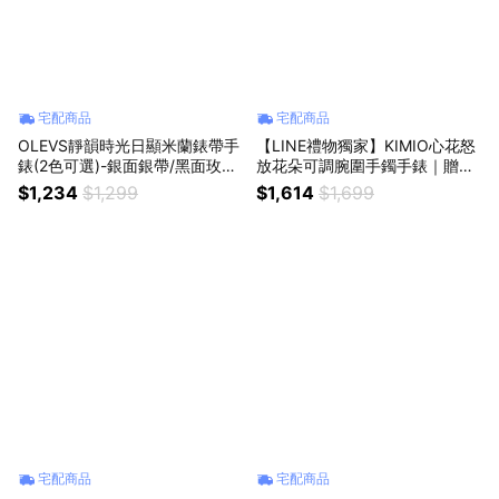
宅配商品
宅配商品
OLEVS靜韻時光日顯米蘭錶帶手
【LINE禮物獨家】KIMIO心花怒
錶(2色可選)-銀面銀帶/黑面玫金
放花朵可調腕圍手鐲手錶｜贈經
框黑帶
典手錶禮盒
$1,234
$1,299
$1,614
$1,699
宅配商品
宅配商品