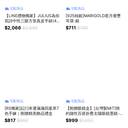
宅配商品
宅配商品
【LINE禮物獨家】JULIUS為你
[925純銀]MARIGOLD星月垂墜
寫詩中性三眼方形真皮手錶(4色
耳環-銀
可選)-黑面黑帶/灰面灰帶/白面
$2,066
$2,649
$711
$749
黑帶/藍綠面藍綠帶｜贈手錶禮盒
宅配商品
宅配商品
[RS獨家設計]幸運滿滿四葉草7
【附贈眼鏡盒】[台灣製MIT]簡
色手鍊｜附贈精美飾品禮盒
約隨性百搭折疊太陽眼鏡墨鏡-霧
茶框茶片
$817
$860
$999
$1,052