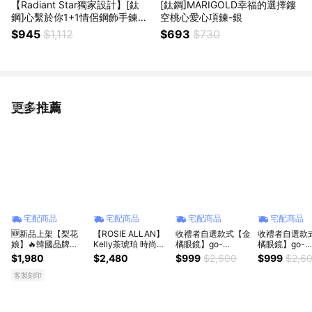
【Radiant Star獨家設計】[鈦
[鈦鋼]MARIGOLD幸福的選擇鏤
鋼]心繫於你1+1情侶鋼飾手鍊二
空桃心愛心項鍊-銀
入禮盒組 情人節禮物
$945
$1,112
$693
$730
更多推薦
看更多
宅配商品
宅配商品
宅配商品
宅配商品
🆕新品上架【梨花
【ROSIE ALLAN】
收禮者自選款式【金
收禮者自選款
娘】🔥韓國品牌
Kelly茶琥珀 時尚墨
橘眼鏡】go-
橘眼鏡】go-
Reclow折疊式輕巧
鏡｜方型黑色琥珀鏡
getter4010(4色)韓
getter4009(
$1,980
$2,480
$999
$2,600
$999
$2,6
太陽眼鏡附圓形收納
框呈現色澤多變🔥
國小眾品牌度假墨鏡
國小眾品牌度
掛包(5色)💖 生日禮
客製刻印
物 閨禮物 情人禮物