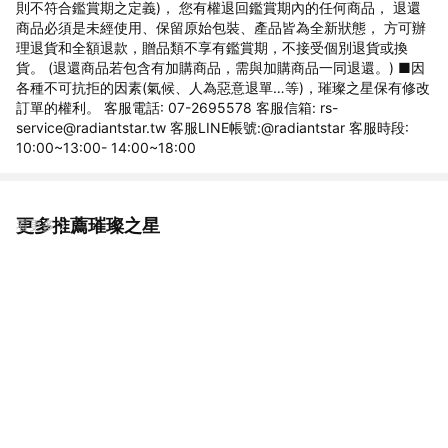
則不符合鑑賞期之定義)， 您有權退回鑑賞期內的任何商品， 退還
商品必須是未經使用、保留原始包裝、產品皆為全新狀態， 方可辦
理退貨和全額退款，贈品類不享有鑑賞期，不接受個別退貨或換
貨。 (退還商品若包含有加購商品，需與加購商品一同退還。) ■因
各種不可抗拒的因素(氣候、人為惡意退單…等)，璀璨之星保有修改
訂單的權利。 客服電話: 07-2695578 客服信箱: rs-
service@radiantstar.tw 客服LINE帳號:@radiantstar 客服時段:
10:00~13:00- 14:00~18:00
更多推薦璀璨之星
看更多